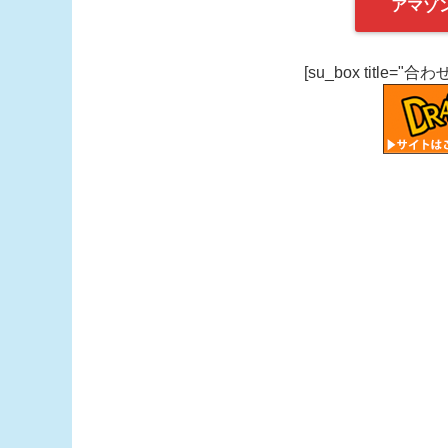
アマゾ
[su_box title="合