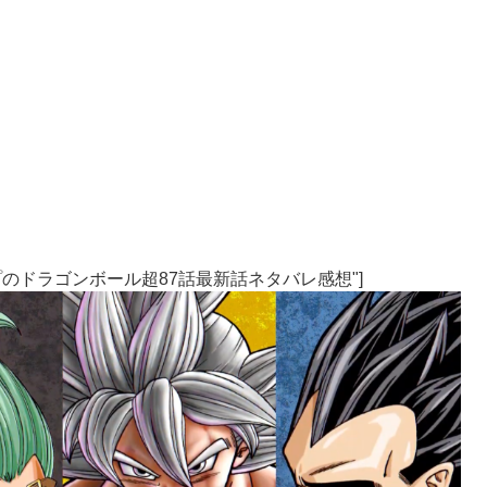
売Vジャンプのドラゴンボール超87話最新話ネタバレ感想"]