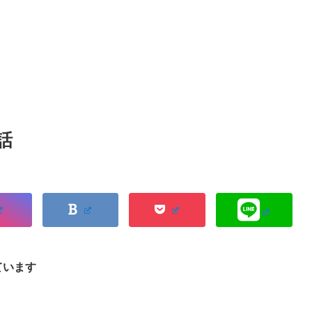
話
ています