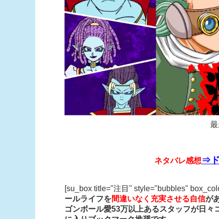
最
⇒ド
ネタバレ感想
[su_box title="注目" style="bubbles" box_co
ールライフを
間違いなく充実させる自信
が
ゴンボール愛53万以上あるスタッフが日々