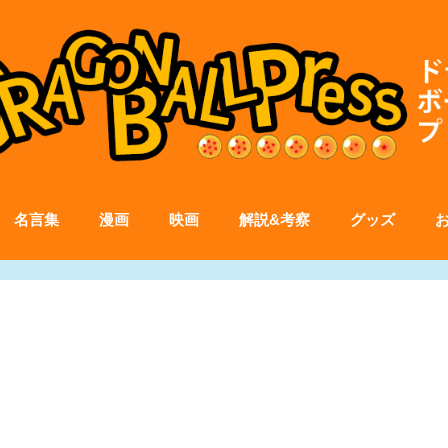
名言集
漫画
映画
解説&考察
グッズ