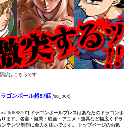
新話はこちらです
ラゴンボール超87話
[/su_box]
lor="#d88810"]
ドラゴンボールプレスはあなたのドラゴンボ
あります。名言・疑問・映画・アニメ・道具など幅広くドラ
コンテンツ制作に全力を注いでます。
トップページのお気