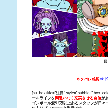
最
⇒ド
ネタバレ感想
[su_box title="注目" style="bubbles" box_co
ールライフを
間違いなく充実させる自信
が
ゴンボール愛53万以上あるスタッフが日々