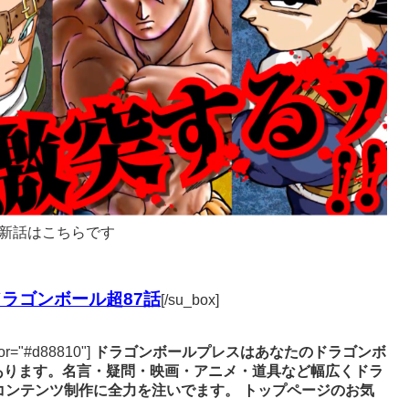
新話はこちらです
ラゴンボール超87話
[/su_box]
lor="#d88810"]
ドラゴンボールプレスはあなたのドラゴンボ
あります。名言・疑問・映画・アニメ・道具など幅広くドラ
コンテンツ制作に全力を注いでます。
トップページのお気