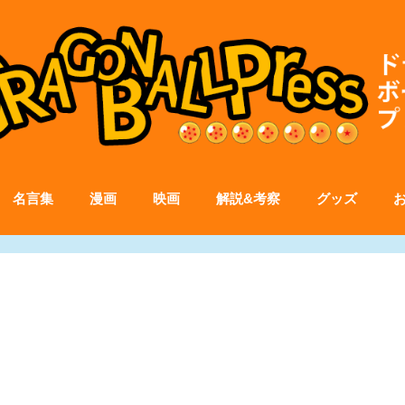
名言集
漫画
映画
解説&考察
グッズ