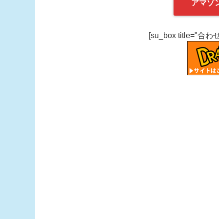
アマゾ
[su_box title="合