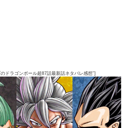
売Vジャンプのドラゴンボール超87話最新話ネタバレ感想"]