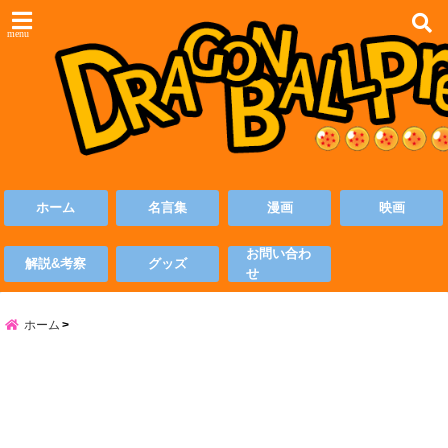
menu
ホーム
名言集
漫画
映画
お問い合わ
解説&考察
グッズ
せ
ホーム