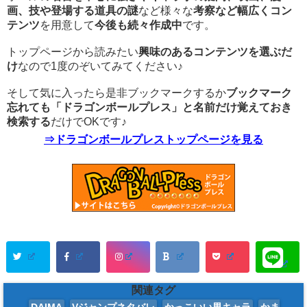
画、技や登場する道具の謎
など様々な
考察など幅広くコン
テンツ
を用意して
今後も続々作成中
です。
トップページから読みたい
興味のあるコンテンツを選ぶだ
け
なので1度のぞいてみてください♪
そして気に入ったら是非ブックマークするか
ブックマーク
忘れても「ドラゴンボールプレス」と名前だけ覚えておき
検索する
だけでOKです♪
⇒ドラゴンボールプレストップページを見る
関連タグ