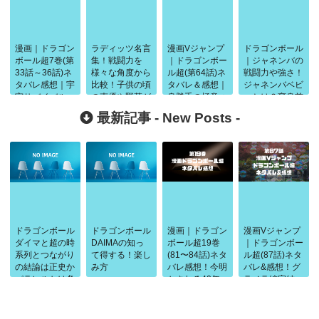
漫画｜ドラゴン
ラディッツ名言
漫画Vジャンプ
ドラゴンボール
ボール超7巻(第
集！戦闘力を
｜ドラゴンボー
｜ジャネンバの
33話～36話)ネ
様々な角度から
ル超(第64話)ネ
戦闘力や強さ！
タバレ感想｜宇
比較！子供の頃
タバレ＆感想｜
ジャネンバベビ
宙サバイバル
の声優や野菜が
身勝手の極意つ
ーとは？変身前
編！力の大会開
由来の名前も調
いに完成！
の第一形態＆名
最新記事 -
New Posts
-
始
査
言セリフ
ドラゴンボール
ドラゴンボール
漫画｜ドラゴン
漫画Vジャンプ
ダイマと超の時
DAIMAの知っ
ボール超19巻
｜ドラゴンボー
系列とつながり
て得する！楽し
(81〜84話)ネタ
ル超(87話)ネタ
の結論は正史か
み方
バレ感想！今明
バレ&感想！グ
パラレルかは条
かされる40年
ラノラ編完結
件で判断
前の闘い