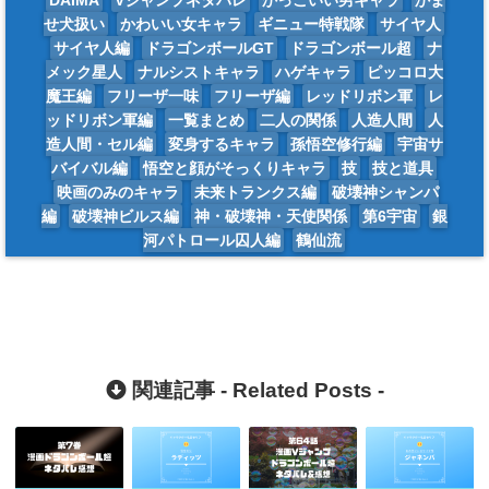
DAIMA
Vジャンプネタバレ
かっこいい男キャラ
かま
せ犬扱い
かわいい女キャラ
ギニュー特戦隊
サイヤ人
サイヤ人編
ドラゴンボールGT
ドラゴンボール超
ナ
メック星人
ナルシストキャラ
ハゲキャラ
ピッコロ大
魔王編
フリーザ一味
フリーザ編
レッドリボン軍
レ
ッドリボン軍編
一覧まとめ
二人の関係
人造人間
人
造人間・セル編
変身するキャラ
孫悟空修行編
宇宙サ
バイバル編
悟空と顔がそっくりキャラ
技
技と道具
映画のみのキャラ
未来トランクス編
破壊神シャンパ
編
破壊神ビルス編
神・破壊神・天使関係
第6宇宙
銀
河パトロール囚人編
鶴仙流
関連記事 -
Related Posts
-