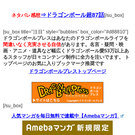
⇒ドラゴンボール超87話
ネタバレ感想
[/su_box]
[su_box title="注目" style="bubbles" box_color="#d88810"]
ドラゴンボールプレスはあなたのドラゴンボールライフを
間違いなく充実させる自信
があります。名言・疑問・映
画・アニメ・道具など幅広くドラゴンボール愛53万以上あ
るスタッフが日々コンテンツ制作に全力を注いでます。
ト
ップページのお気に入りブックマーク推奨です
ドラゴンボールプレストップページ
[/su_box]
人気マンガを毎日無料で連載中【Amebaマンガ】