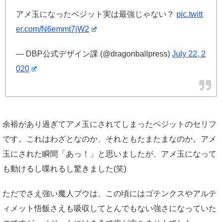
アメ玉になったベジット実は最強じゃない？
pic.twitt
er.com/N6emmt7jW2
— DBP公式デザイン課 (@dragonballpress)
July 22, 2
020
余裕があり過ぎてアメ玉にされてしまったベジットのセリフ
です。これはわざとなのか、それともたまたまなのか。アメ
玉にされた瞬間「あっ！」と思いましたが、アメ玉になって
も動けるし喋れるし驚きました(笑)
ただでさえ強い魔人ブウは、この頃にはゴテンクスやアルテ
ィメット悟飯さえも吸収してとんでもない強さになっていた