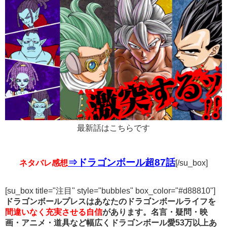
最新話はこちらです
⇒ドラゴンボール超87話
ネタバレ感想
[/su_box]
[su_box title="注目" style="bubbles" box_color="#d88810"]
ドラゴンボールプレスはあなたのドラゴンボールライフを
間違いなく充実させる自信
があります。名言・疑問・映
画・アニメ・道具など幅広くドラゴンボール愛53万以上あ