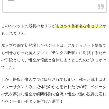
このベジットの最初のセリフが
もはや１番有名な名セリフ
か
もしれません。
魔人ブウ編で初登場したベジットは、アルティメット悟飯で
も倒せなかった魔人ブウ（ゴテンクス吸収）に対抗するため
の手段として、悟空が悟飯と合体しようとしたのがきっかけ
でした。
しかし悟飯が魔人ブウに吸収されてしまい、残った戦士はミ
スターサタンのみ。絶体絶命かと思われたその時、ベジータ
の気を察知し悟空が瞬間移動で合流！悟空の熱い説得に応じ
たベジータがポタラを付けた瞬間！