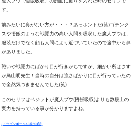
魔人ブウ（悟飯吸収）の顔面に蹴りを入れた時のセリフで
す。
前みたいに鼻がない方が・・・？あっホントだ(笑)ゴテンク
スや悟飯のような戦闘力の高い人間を吸収した魔人ブウは、
服装だけでなく顔も人間により近づいていたので途中から鼻
がありました。
戦いや戦闘力にばかり目が行きがちですが、細かい所はさす
が鳥山明先生！当時の自分は強さばかりに目が行っていたの
で全然気づきませんでした(笑)
このセリフはベジットが魔人ブウ(悟飯吸収)よりも数段上の
実力を持っている事が分かりますよね。
(ドラゴンボール42巻504話)