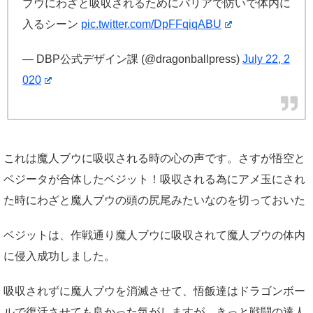
ブウにわざと吸収されるためにバリアで防いで体内に
入るシーン
pic.twitter.com/DpFFqiqABU
— DBP公式デザイン課 (@dragonballpress)
July 22, 2
020
これは魔人ブウに吸収される時の心の声です。さすが悟空と
ベジータが合体したベジット！吸収される為にアメ玉にされ
た時にわざと魔人ブウの頭の尻尾みたいなのを切っておいた
ベジットは、作戦通り魔人ブウに吸収されて魔人ブウの体内
に侵入成功しました。
吸収されずに魔人ブウを消滅させて、悟飯達はドラゴンボー
ルで復活させても良かった気がしますが、きっと戦闘の達人