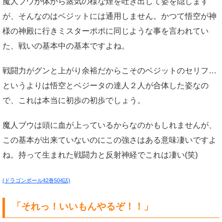
魔人ブウが体から蒸気の様な煙を吐き出して姿を隠します
が、そんなのはベジットには通用しません。かつて悟空が神
様の神殿に行きミスターポポに同じような事を言われてい
た、戦いの基本中の基本ですよね。
戦闘力がグンと上がり余裕だからこそのベジットのセリフ…
というよりは悟空とベジータの達人２人が合体した姿なの
で、これは本当に初歩の初歩でしょう。
魔人ブウは頭に血が上っているからなのかもしれませんが、
この基本が出来ていないのにこの強さはある意味凄いですよ
ね。持って生まれた戦闘力と反射神経でこれは凄い(笑)
(ドラゴンボール42巻504話)
「それっ！いいもんやるぞ！！」