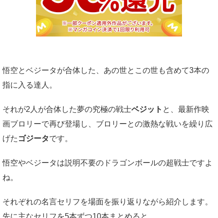
悟空とベジータが合体した、あの世とこの世も含めて3本の
指に入る達人。
それが2人が合体した夢の究極の戦士
ベジット
と、最新作映
画ブロリーで再び登場し、ブロリーとの激熱な戦いを繰り広
げた
ゴジータ
です。
悟空やベジータは説明不要のドラゴンボールの超戦士ですよ
ね。
それぞれの名言セリフを場面を振り返りながら紹介します。
先に主なセリフを5本ずつ10本まとめると