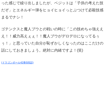
った感じで繰り出しましたが、ベジットは「子供の考えた技
だぞ」とエネルギー弾をヒョイヒョイっとぶつけて必殺技感
まるでナシ！
ゴテンクスと魔人ブウとの戦いの時に「この技めちゃ強ええ
え！！威力高えぇぇ！！魔人ブウがデロデロになってるぅ
ぅ！」と思っていた自分が恥ずかしくなったのはここだけの
話にしておきましょう。絶対に内緒ですよ！(笑)
(ドラゴンボール42巻505話)