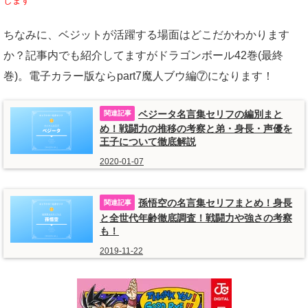
します
ちなみに、ベジットが活躍する場面はどこだかわかります
か？記事内でも紹介してますがドラゴンボール42巻(最終
巻)。電子カラー版ならpart7魔人ブウ編⑦になります！
ベジータ名言集セリフの編別まと
め！戦闘力の推移の考察と弟・身長・声優を
王子について徹底解説
2020-01-07
孫悟空の名言集セリフまとめ！身長
と全世代年齢徹底調査！戦闘力や強さの考察
も！
2019-11-22