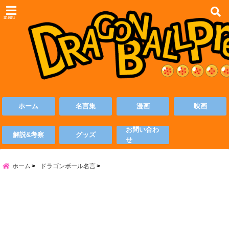
menu
ホーム
名言集
漫画
映画
お問い合わ
解説&考察
グッズ
せ
ホーム
ドラゴンボール名言