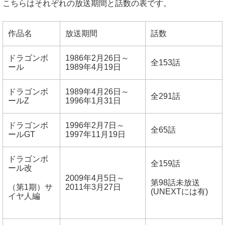
こちらはそれぞれの放送期間と話数の表です。
作品名
放送期間
話数
ドラゴンボ
1986年2月26日～
全153話
ール
1989年4月19日
ドラゴンボ
1989年4月26日～
全291話
ールZ
1996年1月31日
ドラゴンボ
1996年2月7日～
全65話
ールGT
1997年11月19日
ドラゴンボ
全159話
ール改
2009年4月5日～
第98話未放送
（第1期）サ
2011年3月27日
(UNEXTには有)
イヤ人編