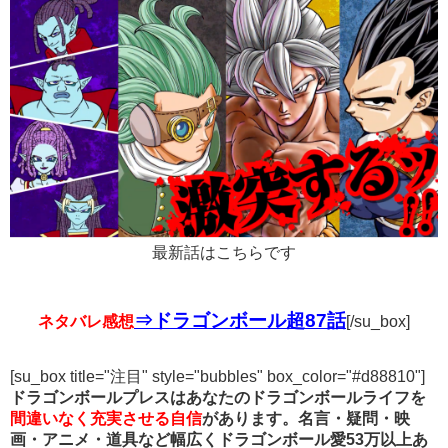
最新話はこちらです
⇒ドラゴンボール超87話
ネタバレ感想
[/su_box]
[su_box title="注目" style="bubbles" box_color="#d88810"]
ドラゴンボールプレスはあなたのドラゴンボールライフを
間違いなく充実させる自信
があります。名言・疑問・映
画・アニメ・道具など幅広くドラゴンボール愛53万以上あ