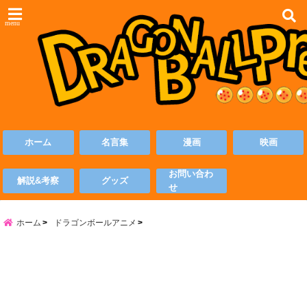
menu
ホーム
名言集
漫画
映画
お問い合わ
解説&考察
グッズ
せ
ホーム
ドラゴンボールアニメ