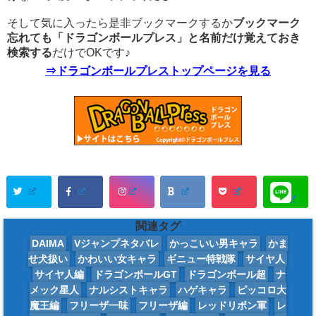
そして気に入ったら是非ブックマークするか
ブックマーク
忘れても「ドラゴンボールプレス」と名前だけ覚えておき
検索する
だけでOKです♪
⇒ドラゴンボールプレストップページを見る
関連タグ
DAIMA
Vジャンプネタバレ
かっこいい男キャラ
かま
せ犬扱い
かわいい女キャラ
ギニュー特戦隊
サイヤ人
サイヤ人編
ドラゴンボールGT
ドラゴンボール超
ナ
メック星人
ナルシストキャラ
ハゲキャラ
ピッコロ大
魔王編
フリーザ一味
フリーザ編
レッドリボン軍
レ