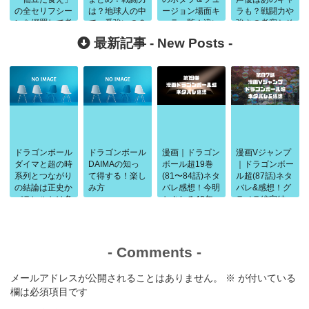
の全セリフシー
は？地球人の中
ージョン場面キ
ラも？戦闘力や
ンを網羅して考
で一番強いの？
ャラ一覧！違い
強さの考察とそ
察！
や強さの比較
の後どうなった
最新記事 -
New Posts
-
か謎も究明
ドラゴンボール
ドラゴンボール
漫画｜ドラゴン
漫画Vジャンプ
ダイマと超の時
DAIMAの知っ
ボール超19巻
｜ドラゴンボー
系列とつながり
て得する！楽し
(81〜84話)ネタ
ル超(87話)ネタ
の結論は正史か
み方
バレ感想！今明
バレ&感想！グ
パラレルかは条
かされる40年
ラノラ編完結
件で判断
前の闘い
-
Comments
-
メールアドレスが公開されることはありません。
※
が付いている
欄は必須項目です