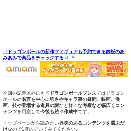
⇒ドラゴンボールの新作フィギュアも予約できる鉄板のあ
みあみで商品をチェックする
今回の記事以外にも当
ドラゴンボールプレス
ではドラゴン
ボールの
名言を中心に強さやキャラ事の疑問、映画、漫
画、技や登場する道具の謎
など様々な
考察など幅広くコン
テンツ
を用意して
今後も続々作成中
です。
トップページから読みたい
興味のあるコンテンツを選ぶだ
け
なので1度のぞいてみてください♪