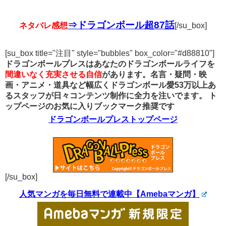
⇒ドラゴンボール超87話
ネタバレ感想
[/su_box]
[su_box title="注目" style="bubbles" box_color="#d88810"]
ドラゴンボールプレスはあなたのドラゴンボールライフを
間違いなく充実させる自信
があります。名言・疑問・映
画・アニメ・道具など幅広くドラゴンボール愛53万以上あ
るスタッフが日々コンテンツ制作に全力を注いでます。
ト
ップページのお気に入りブックマーク推奨です
ドラゴンボールプレストップページ
[/su_box]
人気マンガを毎日無料で連載中【Amebaマンガ】