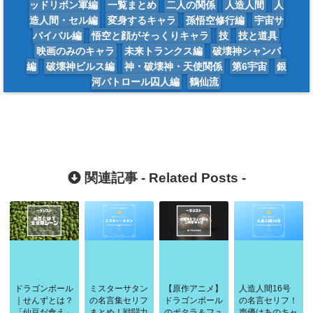
ッドリボン軍編
一覧まとめ
二人の関係
人造人間
人
造人間・セル編
変身するキャラ
孫悟空修行編
宇宙サ
バイバル編
悟空と顔がそっくりキャラ
技
技と道具
映画のみのキャラ
未来トランクス編
破壊神シャンパ
編
破壊神ビルス編
神・破壊神・天使関係
第6宇宙
銀
河パトロール囚人編
鶴仙流
関連記事 -
Related Posts
-
ドラゴンボール
ミスターサタン
【原作アニメ】
人造人間16号
｜せんずとは？
の名言集セリフ
ドラゴンボール
の名言セリフ！
「仙豆だ食え」
まとめ！戦闘力
のポタラ＆フュ
声優はあのキャ