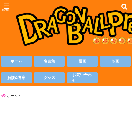
menu
ホーム
名言集
漫画
映画
お問い合わ
解説&考察
グッズ
せ
ホーム