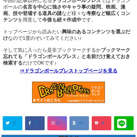
今回の記事以外にも当
ドラゴンボールプレス
ではドラゴン
ボールの
名言を中心に強さやキャラ事の疑問、映画、漫
画、技や登場する道具の謎
など様々な
考察など幅広くコン
テンツ
を用意して
今後も続々作成中
です。
トップページから読みたい
興味のあるコンテンツを選ぶだ
け
なので1度のぞいてみてください♪
そして気に入ったら是非ブックマークするか
ブックマーク
忘れても「ドラゴンボールプレス」と名前だけ覚えておき
検索する
だけでOKです♪
⇒ドラゴンボールプレストップページを見る