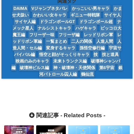
関連タグ
DAIMA
Vジャンプネタバレ
かっこいい男キャラ
かま
せ犬扱い
かわいい女キャラ
ギニュー特戦隊
サイヤ人
サイヤ人編
ドラゴンボールGT
ドラゴンボール超
ナ
メック星人
ナルシストキャラ
ハゲキャラ
ピッコロ大
魔王編
フリーザ一味
フリーザ編
レッドリボン軍
レ
ッドリボン軍編
一覧まとめ
二人の関係
人造人間
人
造人間・セル編
変身するキャラ
孫悟空修行編
宇宙サ
バイバル編
悟空と顔がそっくりキャラ
技
技と道具
映画のみのキャラ
未来トランクス編
破壊神シャンパ
編
破壊神ビルス編
神・破壊神・天使関係
第6宇宙
銀
河パトロール囚人編
鶴仙流
関連記事 -
Related Posts
-