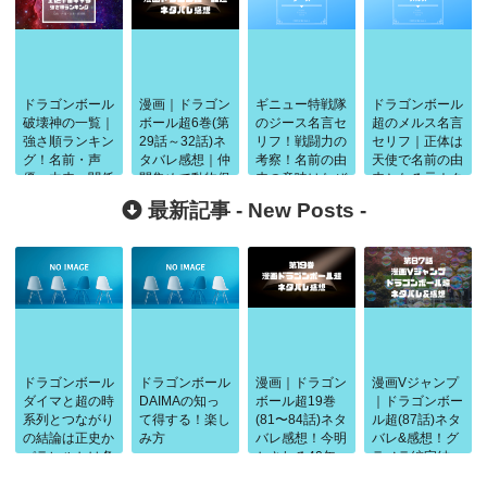
ドラゴンボール
漫画｜ドラゴン
ギニュー特戦隊
ドラゴンボール
破壊神の一覧｜
ボール超6巻(第
のジース名言セ
超のメルス名言
強さ順ランキン
29話～32話)ネ
リフ！戦闘力の
セリフ｜正体は
グ！名前・声
タバレ感想｜仲
考察！名前の由
天使で名前の由
優・由来・関係
間集めで動物保
来の意味はなぜ
来となる元ネタ
性まとめ
護官の17号や
乳製品？
は何？
最新記事 -
New Posts
-
フリーザも！
ドラゴンボール
ドラゴンボール
漫画｜ドラゴン
漫画Vジャンプ
ダイマと超の時
DAIMAの知っ
ボール超19巻
｜ドラゴンボー
系列とつながり
て得する！楽し
(81〜84話)ネタ
ル超(87話)ネタ
の結論は正史か
み方
バレ感想！今明
バレ&感想！グ
パラレルかは条
かされる40年
ラノラ編完結
件で判断
前の闘い