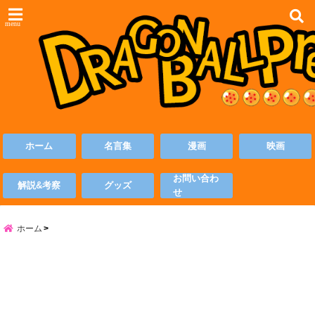
menu
ホーム
名言集
漫画
映画
お問い合わ
解説&考察
グッズ
せ
ホーム