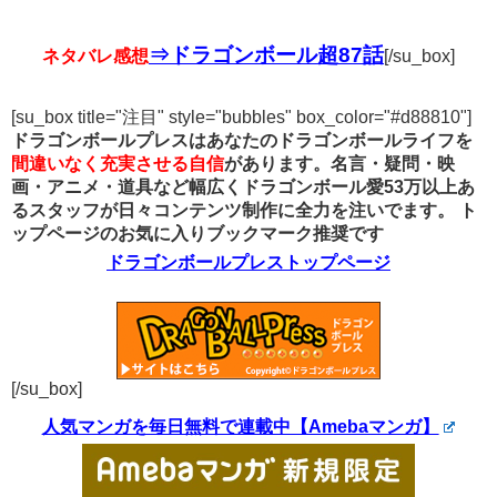
⇒ドラゴンボール超87話
ネタバレ感想
[/su_box]
[su_box title="注目" style="bubbles" box_color="#d88810"]
ドラゴンボールプレスはあなたのドラゴンボールライフを
間違いなく充実させる自信
があります。名言・疑問・映
画・アニメ・道具など幅広くドラゴンボール愛53万以上あ
るスタッフが日々コンテンツ制作に全力を注いでます。
ト
ップページのお気に入りブックマーク推奨です
ドラゴンボールプレストップページ
[/su_box]
人気マンガを毎日無料で連載中【Amebaマンガ】