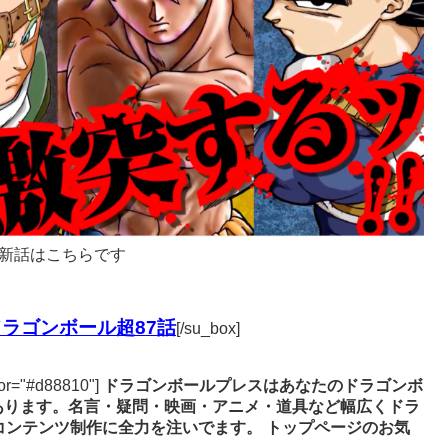
新話はこちらです
ラゴンボール超87話
[/su_box]
lor="#d88810"]
ドラゴンボールプレスはあなたのドラゴンボ
あります。名言・疑問・映画・アニメ・道具など幅広くドラ
コンテンツ制作に全力を注いでます。
トップページのお気