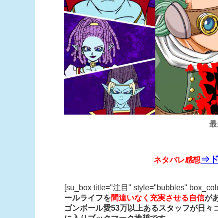
最
⇒ド
ネタバレ感想
[su_box title="注目" style="bubbles" box_co
ールライフを
間違いなく充実させる自信
が
ゴンボール愛53万以上あるスタッフが日々