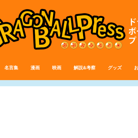
名言集
漫画
映画
解説&考察
グッズ