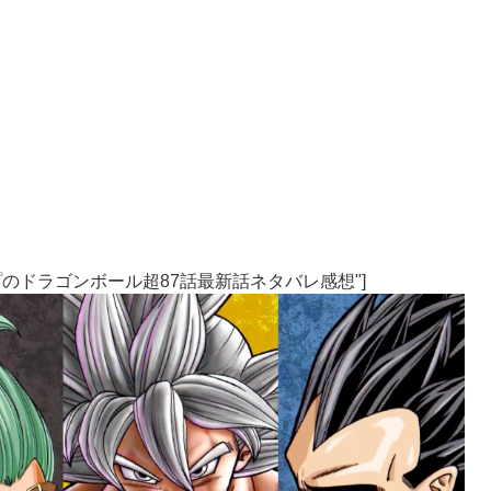
売Vジャンプのドラゴンボール超87話最新話ネタバレ感想"]