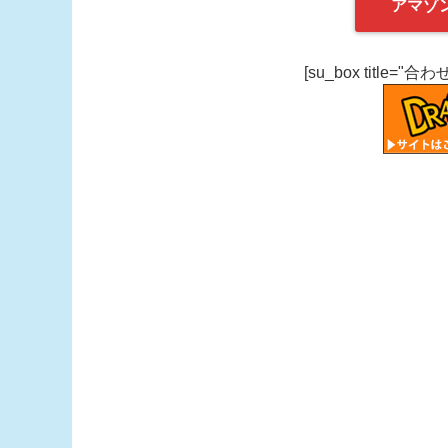
アマゾ
[su_box title="合