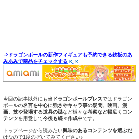
⇒ドラゴンボールの新作フィギュアも予約できる鉄板のあ
みあみで商品をチェックする
今回の記事以外にも当
ドラゴンボールプレス
ではドラゴン
ボールの
名言を中心に強さやキャラ事の疑問、映画、漫
画、技や登場する道具の謎
など様々な
考察など幅広くコン
テンツ
を用意して
今後も続々作成中
です。
トップページから読みたい
興味のあるコンテンツを選ぶだ
け
なので1度のぞいてみてください♪