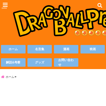
menu
ホーム
名言集
漫画
映画
お問い合わ
解説&考察
グッズ
せ
ホーム