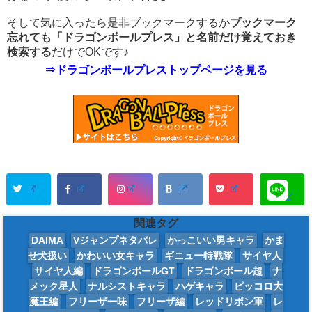
そして気に入ったら是非ブックマークするか
ブックマーク
忘れても「ドラゴンボールプレス」と名前だけ覚えておき
検索する
だけでOKです♪
⇒ドラゴンボールプレストップページを見る
関連タグ
DAIMA
Vジャンプネタバレ
かっこいい男キャラ
かま
せ犬扱い
かわいい女キャラ
ギニュー特戦隊
サイヤ人
サイヤ人編
ドラゴンボールGT
ドラゴンボール超
ナ
メック星人
ナルシストキャラ
ハゲキャラ
ピッコロ大
魔王編
フリーザ一味
フリーザ編
レッドリボン軍
レ