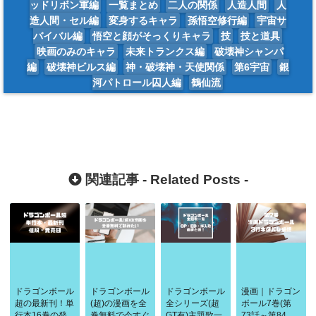
ッドリボン軍編
一覧まとめ
二人の関係
人造人間
人
造人間・セル編
変身するキャラ
孫悟空修行編
宇宙サ
バイバル編
悟空と顔がそっくりキャラ
技
技と道具
映画のみのキャラ
未来トランクス編
破壊神シャンパ
編
破壊神ビルス編
神・破壊神・天使関係
第6宇宙
銀
河パトロール囚人編
鶴仙流
関連記事 -
Related Posts
-
ドラゴンボール
ドラゴンボール
ドラゴンボール
漫画｜ドラゴン
超の最新刊！単
(超)の漫画を全
全シリーズ(超
ボール7巻(第
行本16巻の発
巻無料で今すぐ
GT有)主題歌一
73話～第84