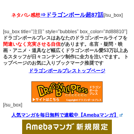
⇒ドラゴンボール超87話
ネタバレ感想
[/su_box]
[su_box title="注目" style="bubbles" box_color="#d88810"]
ドラゴンボールプレスはあなたのドラゴンボールライフを
間違いなく充実させる自信
があります。名言・疑問・映
画・アニメ・道具など幅広くドラゴンボール愛53万以上あ
るスタッフが日々コンテンツ制作に全力を注いでます。
ト
ップページのお気に入りブックマーク推奨です
ドラゴンボールプレストップページ
[/su_box]
人気マンガを毎日無料で連載中【Amebaマンガ】