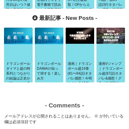
売日はいつ？値
電子書籍で読み
覧！OPからエ
話)3行ネタバレ
段や収録話！特
たい？複数登録
ンディングまで
と感想｜海底洞
典情報について
でお得になる
の曲まとめ！
窟からペンギン
最新記事 -
New Posts
-
村まで
ドラゴンボール
ドラゴンボール
漫画｜ドラゴン
漫画Vジャンプ
ダイマと超の時
DAIMAの知っ
ボール超19巻
｜ドラゴンボー
系列とつながり
て得する！楽し
(81〜84話)ネタ
ル超(87話)ネタ
の結論は正史か
み方
バレ感想！今明
バレ&感想！グ
パラレルかは条
かされる40年
ラノラ編完結
件で判断
前の闘い
-
Comments
-
メールアドレスが公開されることはありません。
※
が付いている
欄は必須項目です