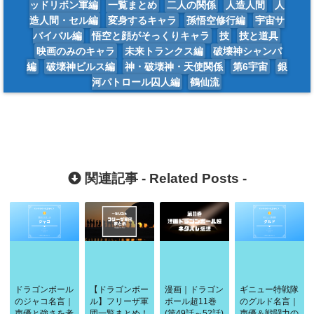
ッドリボン軍編
一覧まとめ
二人の関係
人造人間
人
造人間・セル編
変身するキャラ
孫悟空修行編
宇宙サ
バイバル編
悟空と顔がそっくりキャラ
技
技と道具
映画のみのキャラ
未来トランクス編
破壊神シャンパ
編
破壊神ビルス編
神・破壊神・天使関係
第6宇宙
銀
河パトロール囚人編
鶴仙流
関連記事 -
Related Posts
-
ドラゴンボール
【ドラゴンボー
漫画｜ドラゴン
ギニュー特戦隊
のジャコ名言｜
ル】フリーザ軍
ボール超11巻
のグルド名言｜
声優と強さを考
団一覧まとめ！
(第49話～52話)
声優＆戦闘力の