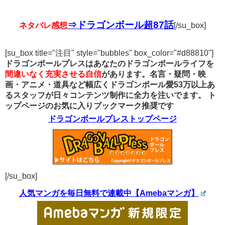
⇒ドラゴンボール超87話
ネタバレ感想
[/su_box]
[su_box title="注目" style="bubbles" box_color="#d88810"]
ドラゴンボールプレスはあなたのドラゴンボールライフを
間違いなく充実させる自信
があります。名言・疑問・映
画・アニメ・道具など幅広くドラゴンボール愛53万以上あ
るスタッフが日々コンテンツ制作に全力を注いでます。
ト
ップページのお気に入りブックマーク推奨です
ドラゴンボールプレストップページ
[/su_box]
人気マンガを毎日無料で連載中【Amebaマンガ】