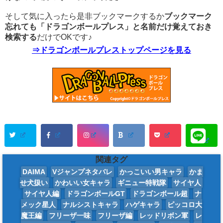
そして気に入ったら是非ブックマークするか
ブックマーク
忘れても「ドラゴンボールプレス」と名前だけ覚えておき
検索する
だけでOKです♪
⇒ドラゴンボールプレストップページを見る
関連タグ
DAIMA
Vジャンプネタバレ
かっこいい男キャラ
かま
せ犬扱い
かわいい女キャラ
ギニュー特戦隊
サイヤ人
サイヤ人編
ドラゴンボールGT
ドラゴンボール超
ナ
メック星人
ナルシストキャラ
ハゲキャラ
ピッコロ大
魔王編
フリーザ一味
フリーザ編
レッドリボン軍
レ