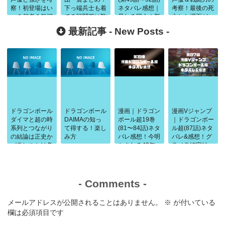
察！初登場はい
下っ端兵士も着
ネタバレ感想｜
考察！最後の死
つ？何者？銀河
てる戦闘服は防
暴れる囚人！新
亡した場面が
パトロール隊員
御力も高い？
たな力を求める
生々しい
最新記事 -
New Posts
-
について
悟空たち
ドラゴンボール
ドラゴンボール
漫画｜ドラゴン
漫画Vジャンプ
ダイマと超の時
DAIMAの知っ
ボール超19巻
｜ドラゴンボー
系列とつながり
て得する！楽し
(81〜84話)ネタ
ル超(87話)ネタ
の結論は正史か
み方
バレ感想！今明
バレ&感想！グ
パラレルかは条
かされる40年
ラノラ編完結
件で判断
前の闘い
-
Comments
-
メールアドレスが公開されることはありません。
※
が付いている
欄は必須項目です