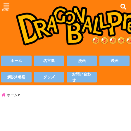
menu
ホーム
名言集
漫画
映画
お問い合わ
解説&考察
グッズ
せ
ホーム