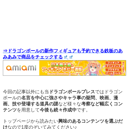
⇒ドラゴンボールの新作フィギュアも予約できる鉄板のあ
みあみで商品をチェックする
今回の記事以外にも当
ドラゴンボールプレス
ではドラゴン
ボールの
名言を中心に強さやキャラ事の疑問、映画、漫
画、技や登場する道具の謎
など様々な
考察など幅広くコン
テンツ
を用意して
今後も続々作成中
です。
トップページから読みたい
興味のあるコンテンツを選ぶだ
け
なので1度のぞいてみてください♪