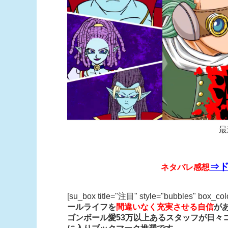
最
⇒ド
ネタバレ感想
[su_box title="注目" style="bubbles" box_co
ールライフを
間違いなく充実させる自信
が
ゴンボール愛53万以上あるスタッフが日々