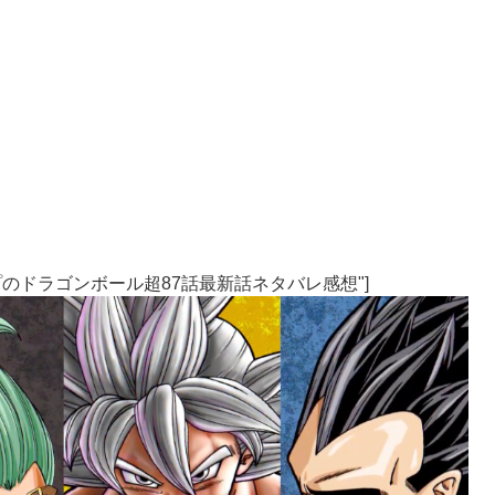
売Vジャンプのドラゴンボール超87話最新話ネタバレ感想"]