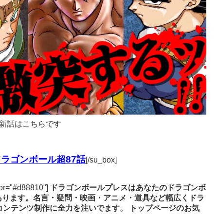
新話はこちらです
ラゴンボール超87話
[/su_box]
lor="#d88810"]
ドラゴンボールプレスはあなたのドラゴンボ
あります。名言・疑問・映画・アニメ・道具など幅広くドラ
コンテンツ制作に全力を注いでます。
トップページのお気