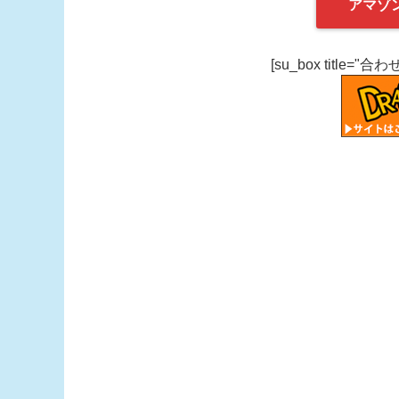
アマゾ
[su_box title="合