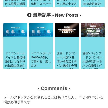
れる限界の戦闘
感想｜スーパー
ボン軍の中でど
(SP/紫/防御)評
力と種類や機能
サイヤ人ゴット
のくらいか考察
価・出現場所と
を徹底考察
とビルス登場
パーティー
最新記事 -
New Posts
-
ドラゴンボール
ドラゴンボール
漫画｜ドラゴン
漫画Vジャンプ
ダイマと超の時
DAIMAの知っ
ボール超19巻
｜ドラゴンボー
系列とつながり
て得する！楽し
(81〜84話)ネタ
ル超(87話)ネタ
の結論は正史か
み方
バレ感想！今明
バレ&感想！グ
パラレルかは条
かされる40年
ラノラ編完結
件で判断
前の闘い
-
Comments
-
メールアドレスが公開されることはありません。
※
が付いている
欄は必須項目です