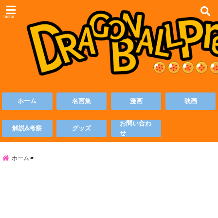
menu
ホーム
名言集
漫画
映画
お問い合わ
解説&考察
グッズ
せ
ホーム