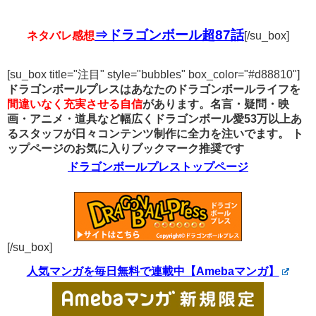
⇒ドラゴンボール超87話
ネタバレ感想
[/su_box]
[su_box title="注目" style="bubbles" box_color="#d88810"]
ドラゴンボールプレスはあなたのドラゴンボールライフを
間違いなく充実させる自信
があります。名言・疑問・映
画・アニメ・道具など幅広くドラゴンボール愛53万以上あ
るスタッフが日々コンテンツ制作に全力を注いでます。
ト
ップページのお気に入りブックマーク推奨です
ドラゴンボールプレストップページ
[/su_box]
人気マンガを毎日無料で連載中【Amebaマンガ】