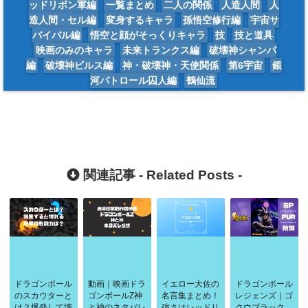
ッドリボン軍編
一覧まとめ
二人の関係
人造人間
人
造人間・セル編
変身するキャラ
孫悟空修行編
宇宙サ
バイバル編
悟空と顔がそっくりキャラ
技
技と道具
映画のみのキャラ
未来トランクス編
破壊神シャンパ
編
破壊神ビルス編
神・破壊神・天使関係
第6宇宙
銀
河パトロール囚人編
鶴仙流
関連記事 -
Related Posts
-
ドラゴンボール
動画｜映画ドラ
イエロー大佐の
ドラゴンボール
のスカウターと
ゴンボールZ神
名言集まとめ！
レジェンズ｜ゴ
は？爆発して壊
と神のネタバレ
強さはレッドリ
クウブラック