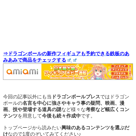
⇒ドラゴンボールの新作フィギュアも予約できる鉄板のあ
みあみで商品をチェックする
今回の記事以外にも当
ドラゴンボールプレス
ではドラゴン
ボールの
名言を中心に強さやキャラ事の疑問、映画、漫
画、技や登場する道具の謎
など様々な
考察など幅広くコン
テンツ
を用意して
今後も続々作成中
です。
トップページから読みたい
興味のあるコンテンツを選ぶだ
け
なので1度のぞいてみてください♪