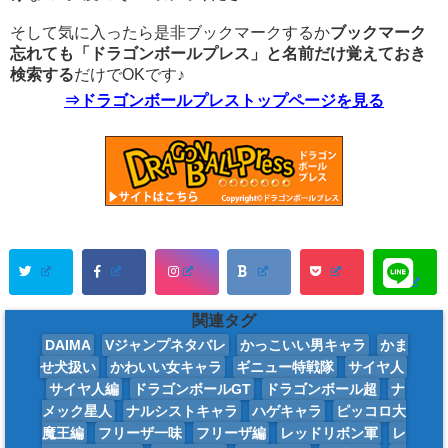
そして気に入ったら是非ブックマークするか
ブックマーク
忘れても「ドラゴンボールプレス」と名前だけ覚えておき
検索する
だけでOKです♪
⇒ドラゴンボールプレストップページを見る
関連タグ
DAIMA
Vジャンプネタバレ
かっこいい男キャラ
かま
せ犬扱い
かわいい女キャラ
ギニュー特戦隊
サイヤ人
サイヤ人編
ドラゴンボールGT
ドラゴンボール超
ナ
メック星人
ナルシストキャラ
ハゲキャラ
ピッコロ大
魔王編
フリーザ一味
フリーザ編
レッドリボン軍
レ