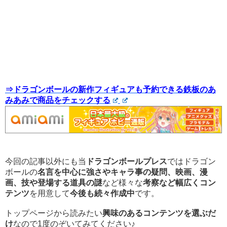
⇒ドラゴンボールの新作フィギュアも予約できる鉄板のあ
みあみで商品をチェックする
今回の記事以外にも当
ドラゴンボールプレス
ではドラゴン
ボールの
名言を中心に強さやキャラ事の疑問、映画、漫
画、技や登場する道具の謎
など様々な
考察など幅広くコン
テンツ
を用意して
今後も続々作成中
です。
トップページから読みたい
興味のあるコンテンツを選ぶだ
け
なので1度のぞいてみてください♪