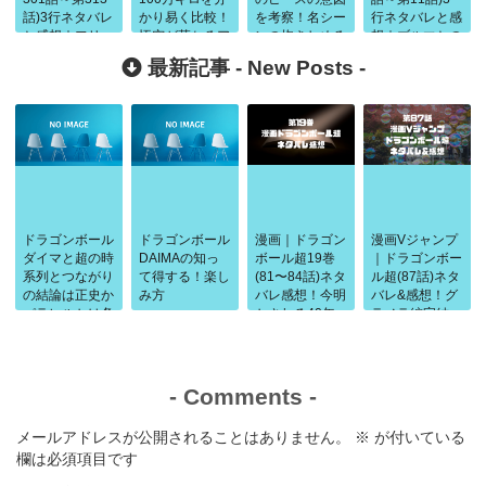
話)3行ネタバレ
かり易く比較！
を考察！名シー
行ネタバレと感
と感想｜フリー
悟空が落ちるア
ンの抱きしめる
想｜ブルマとの
ザ2回の変
ニメは何話？
親子の絆にも迫
出会いから牛魔
最新記事 -
New Posts
-
身！！
る
王登場
ドラゴンボール
ドラゴンボール
漫画｜ドラゴン
漫画Vジャンプ
ダイマと超の時
DAIMAの知っ
ボール超19巻
｜ドラゴンボー
系列とつながり
て得する！楽し
(81〜84話)ネタ
ル超(87話)ネタ
の結論は正史か
み方
バレ感想！今明
バレ&感想！グ
パラレルかは条
かされる40年
ラノラ編完結
件で判断
前の闘い
-
Comments
-
メールアドレスが公開されることはありません。
※
が付いている
欄は必須項目です