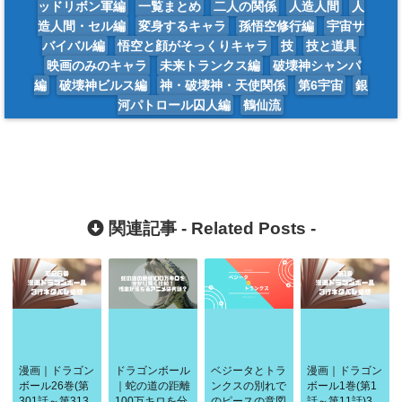
ッドリボン軍編
一覧まとめ
二人の関係
人造人間
人
造人間・セル編
変身するキャラ
孫悟空修行編
宇宙サ
バイバル編
悟空と顔がそっくりキャラ
技
技と道具
映画のみのキャラ
未来トランクス編
破壊神シャンパ
編
破壊神ビルス編
神・破壊神・天使関係
第6宇宙
銀
河パトロール囚人編
鶴仙流
関連記事 -
Related Posts
-
漫画｜ドラゴン
ドラゴンボール
ベジータとトラ
漫画｜ドラゴン
ボール26巻(第
｜蛇の道の距離
ンクスの別れで
ボール1巻(第1
301話～第313
100万キロを分
のピースの意図
話～第11話)3