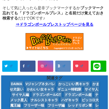
そして気に入ったら是非ブックマークするか
ブックマーク
忘れても「ドラゴンボールプレス」と名前だけ覚えておき
検索する
だけでOKです♪
⇒ドラゴンボールプレストップページを見る
関連タグ
DAIMA
Vジャンプネタバレ
かっこいい男キャラ
かま
せ犬扱い
かわいい女キャラ
ギニュー特戦隊
サイヤ人
サイヤ人編
ドラゴンボールGT
ドラゴンボール超
ナ
メック星人
ナルシストキャラ
ハゲキャラ
ピッコロ大
魔王編
フリーザ一味
フリーザ編
レッドリボン軍
レ