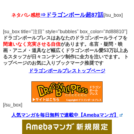
⇒ドラゴンボール超87話
ネタバレ感想
[/su_box]
[su_box title="注目" style="bubbles" box_color="#d88810"]
ドラゴンボールプレスはあなたのドラゴンボールライフを
間違いなく充実させる自信
があります。名言・疑問・映
画・アニメ・道具など幅広くドラゴンボール愛53万以上あ
るスタッフが日々コンテンツ制作に全力を注いでます。
ト
ップページのお気に入りブックマーク推奨です
ドラゴンボールプレストップページ
[/su_box]
人気マンガを毎日無料で連載中【Amebaマンガ】