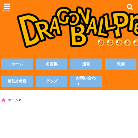
menu
ホーム
名言集
漫画
映画
お問い合わ
解説&考察
グッズ
せ
ホーム