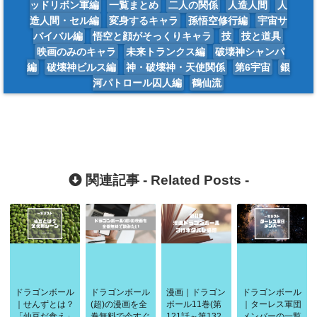
ッドリボン軍編
一覧まとめ
二人の関係
人造人間
人
造人間・セル編
変身するキャラ
孫悟空修行編
宇宙サ
バイバル編
悟空と顔がそっくりキャラ
技
技と道具
映画のみのキャラ
未来トランクス編
破壊神シャンパ
編
破壊神ビルス編
神・破壊神・天使関係
第6宇宙
銀
河パトロール囚人編
鶴仙流
関連記事 -
Related Posts
-
ドラゴンボール
ドラゴンボール
漫画｜ドラゴン
ドラゴンボール
｜せんずとは？
(超)の漫画を全
ボール11巻(第
｜ターレス軍団
「仙豆だ食え」
巻無料で今すぐ
121話～第132
メンバーの一覧