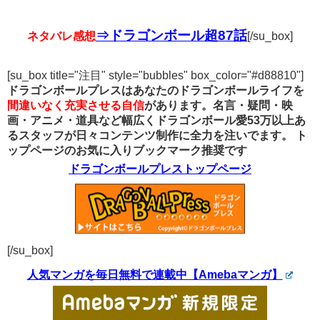
⇒ドラゴンボール超87話
ネタバレ感想
[/su_box]
[su_box title="注目" style="bubbles" box_color="#d88810"]
ドラゴンボールプレスはあなたのドラゴンボールライフを
間違いなく充実させる自信
があります。名言・疑問・映
画・アニメ・道具など幅広くドラゴンボール愛53万以上あ
るスタッフが日々コンテンツ制作に全力を注いでます。
ト
ップページのお気に入りブックマーク推奨です
ドラゴンボールプレストップページ
[/su_box]
人気マンガを毎日無料で連載中【Amebaマンガ】