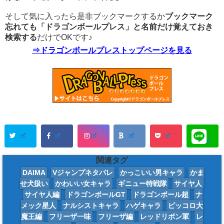
そして気に入ったら是非ブックマークするか
ブックマーク
忘れても「ドラゴンボールプレス」と名前だけ覚えておき
検索する
だけでOKです♪
⇒ドラゴンボールプレストップページを見る
関連タグ
DAIMA
Vジャンプネタバレ
かっこいい男キャラ
かま
せ犬扱い
かわいい女キャラ
ギニュー特戦隊
サイヤ人
サイヤ人編
ドラゴンボールGT
ドラゴンボール超
ナ
メック星人
ナルシストキャラ
ハゲキャラ
ピッコロ大
魔王編
フリーザ一味
フリーザ編
レッドリボン軍
レ