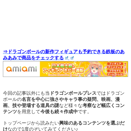
⇒ドラゴンボールの新作フィギュアも予約できる鉄板のあ
みあみで商品をチェックする
今回の記事以外にも当
ドラゴンボールプレス
ではドラゴン
ボールの
名言を中心に強さやキャラ事の疑問、映画、漫
画、技や登場する道具の謎
など様々な
考察など幅広くコン
テンツ
を用意して
今後も続々作成中
です。
トップページから読みたい
興味のあるコンテンツを選ぶだ
け
なので1度のぞいてみてください♪