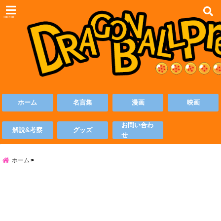
menu
ホーム
名言集
漫画
映画
お問い合わ
解説&考察
グッズ
せ
ホーム