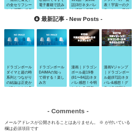
の全セリフシー
電子書籍で読み
話)3行ネタバレ
表！宇宙一のク
ンを網羅して考
たい？複数登録
と感想｜激闘の
ラッシャー最凶
察！
でお得になる
天下一武道会
で個性的なキャ
最新記事 -
New Posts
-
ラ達
ドラゴンボール
ドラゴンボール
漫画｜ドラゴン
漫画Vジャンプ
ダイマと超の時
DAIMAの知っ
ボール超19巻
｜ドラゴンボー
系列とつながり
て得する！楽し
(81〜84話)ネタ
ル超(87話)ネタ
の結論は正史か
み方
バレ感想！今明
バレ&感想！グ
パラレルかは条
かされる40年
ラノラ編完結
件で判断
前の闘い
-
Comments
-
メールアドレスが公開されることはありません。
※
が付いている
欄は必須項目です