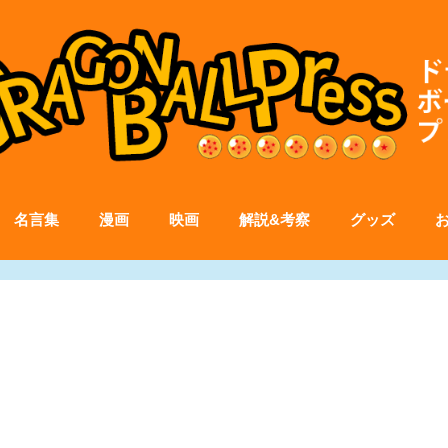
名言集
漫画
映画
解説&考察
グッズ