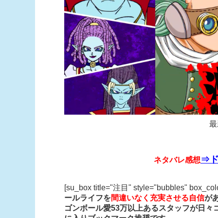
最
⇒ド
ネタバレ感想
[su_box title="注目" style="bubbles" box_co
ールライフを
間違いなく充実させる自信
が
ゴンボール愛53万以上あるスタッフが日々