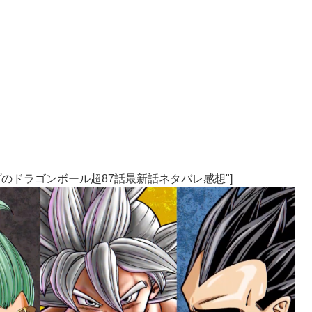
売Vジャンプのドラゴンボール超87話最新話ネタバレ感想"]