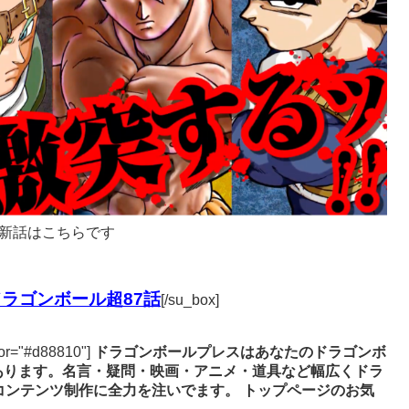
新話はこちらです
ラゴンボール超87話
[/su_box]
lor="#d88810"]
ドラゴンボールプレスはあなたのドラゴンボ
あります。名言・疑問・映画・アニメ・道具など幅広くドラ
コンテンツ制作に全力を注いでます。
トップページのお気