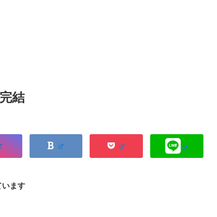
巻完結
ています