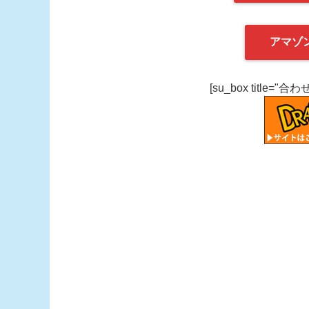
アマゾ
[su_box title="合