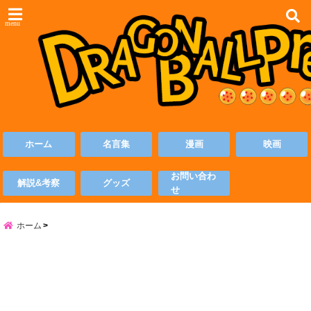
menu
ホーム
名言集
漫画
映画
お問い合わ
解説&考察
グッズ
せ
ホーム