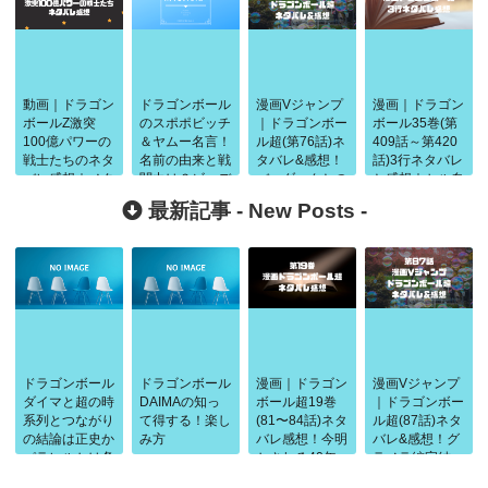
動画｜ドラゴン
ドラゴンボール
漫画Vジャンプ
漫画｜ドラゴン
ボールZ激突
のスポポビッチ
｜ドラゴンボー
ボール35巻(第
100億パワーの
＆ヤムー名言！
ル超(第76話)ネ
409話～第420
戦士たちのネタ
名前の由来と戦
タバレ&感想！
話)3行ネタバレ
バレ感想｜メタ
闘力は？ビーデ
バーダックとの
と感想｜セル自
ルクウラ再来
ルとの戦いが酷
関係は！？
爆&親子かめは
最新記事 -
New Posts
-
い
め波！衝撃の結
末
ドラゴンボール
ドラゴンボール
漫画｜ドラゴン
漫画Vジャンプ
ダイマと超の時
DAIMAの知っ
ボール超19巻
｜ドラゴンボー
系列とつながり
て得する！楽し
(81〜84話)ネタ
ル超(87話)ネタ
の結論は正史か
み方
バレ感想！今明
バレ&感想！グ
パラレルかは条
かされる40年
ラノラ編完結
件で判断
前の闘い