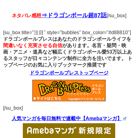
⇒ドラゴンボール超87話
ネタバレ感想
[/su_box]
[su_box title="注目" style="bubbles" box_color="#d88810"]
ドラゴンボールプレスはあなたのドラゴンボールライフを
間違いなく充実させる自信
があります。名言・疑問・映
画・アニメ・道具など幅広くドラゴンボール愛53万以上あ
るスタッフが日々コンテンツ制作に全力を注いでます。
ト
ップページのお気に入りブックマーク推奨です
ドラゴンボールプレストップページ
[/su_box]
人気マンガを毎日無料で連載中【Amebaマンガ】