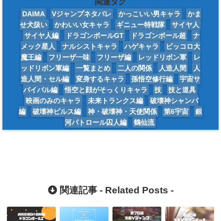
関連タグ
DAIMA
Vジャンプネタバレ
かっこいい男キャラ
かま
せ犬扱い
かわいい女キャラ
ギニュー特戦隊
サイヤ人
サイヤ人編
ドラゴンボールGT
ドラゴンボール超
ナ
メック星人
ナルシストキャラ
ハゲキャラ
ピッコロ大
魔王編
フリーザ一味
フリーザ編
レッドリボン軍
レ
ッドリボン軍編
一覧まとめ
二人の関係
人造人間
人
造人間・セル編
変身するキャラ
孫悟空修行編
宇宙サ
バイバル編
悟空と顔がそっくりキャラ
技
技と道具
映画のみのキャラ
未来トランクス編
破壊神シャンパ
編
破壊神ビルス編
神・破壊神・天使関係
第6宇宙
銀
河パトロール囚人編
鶴仙流
関連記事 -
Related Posts
-