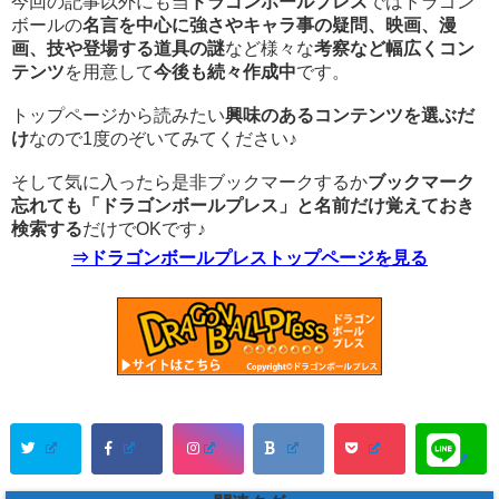
今回の記事以外にも当
ドラゴンボールプレス
ではドラゴン
ボールの
名言を中心に強さやキャラ事の疑問、映画、漫
画、技や登場する道具の謎
など様々な
考察など幅広くコン
テンツ
を用意して
今後も続々作成中
です。
トップページから読みたい
興味のあるコンテンツを選ぶだ
け
なので1度のぞいてみてください♪
そして気に入ったら是非ブックマークするか
ブックマーク
忘れても「ドラゴンボールプレス」と名前だけ覚えておき
検索する
だけでOKです♪
⇒ドラゴンボールプレストップページを見る