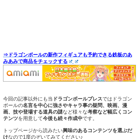
⇒ドラゴンボールの新作フィギュアも予約できる鉄板のあ
みあみで商品をチェックする
今回の記事以外にも当
ドラゴンボールプレス
ではドラゴン
ボールの
名言を中心に強さやキャラ事の疑問、映画、漫
画、技や登場する道具の謎
など様々な
考察など幅広くコン
テンツ
を用意して
今後も続々作成中
です。
トップページから読みたい
興味のあるコンテンツを選ぶだ
け
なので1度のぞいてみてください♪