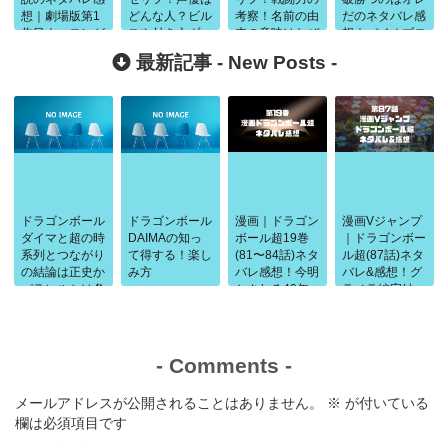
想｜劇場版第1
どんな人？ビル
考察！名前の由
だのネタバレ感
作目ウーロンが
スや付き人ヴァ
来の意味はなぜ
想｜バイオブロ
亀仙人にぱふぱ
ドスとの関係も
乳製品？
リー再来
最新記事 -
New Posts
-
ふ
ドラゴンボール
ドラゴンボール
漫画｜ドラゴン
漫画Vジャンプ
ダイマと超の時
DAIMAの知っ
ボール超19巻
｜ドラゴンボー
系列とつながり
て得する！楽し
(81〜84話)ネタ
ル超(87話)ネタ
の結論は正史か
み方
バレ感想！今明
バレ&感想！グ
パラレルかは条
かされる40年
ラノラ編完結
件で判断
前の闘い
-
Comments
-
メールアドレスが公開されることはありません。
※
が付いている
欄は必須項目です