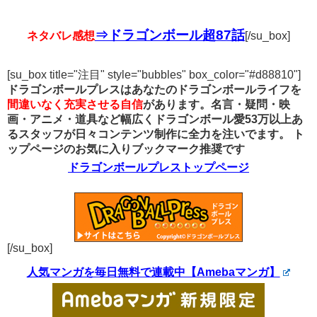
⇒ドラゴンボール超87話
ネタバレ感想
[/su_box]
[su_box title="注目" style="bubbles" box_color="#d88810"]
ドラゴンボールプレスはあなたのドラゴンボールライフを
間違いなく充実させる自信
があります。名言・疑問・映
画・アニメ・道具など幅広くドラゴンボール愛53万以上あ
るスタッフが日々コンテンツ制作に全力を注いでます。
ト
ップページのお気に入りブックマーク推奨です
ドラゴンボールプレストップページ
[/su_box]
人気マンガを毎日無料で連載中【Amebaマンガ】