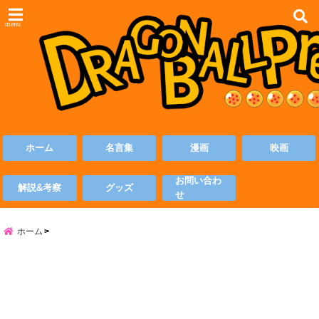
menu
ホーム
名言集
漫画
映画
お問い合わ
解説&考察
グッズ
せ
ホーム