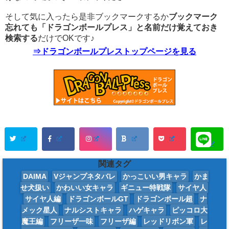
そして気に入ったら是非ブックマークするか
ブックマーク
忘れても「ドラゴンボールプレス」と名前だけ覚えておき
検索する
だけでOKです♪
⇒ドラゴンボールプレストップページを見る
関連タグ
DAIMA
Vジャンプネタバレ
かっこいい男キャラ
かま
せ犬扱い
かわいい女キャラ
ギニュー特戦隊
サイヤ人
サイヤ人編
ドラゴンボールGT
ドラゴンボール超
ナ
メック星人
ナルシストキャラ
ハゲキャラ
ピッコロ大
魔王編
フリーザ一味
フリーザ編
レッドリボン軍
レ