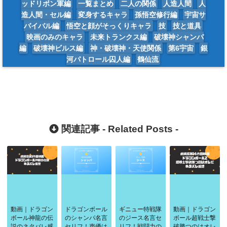
ッドリボン軍編
一覧まとめ
二人の関係
人造人間
人
造人間・セル編
変身するキャラ
孫悟空修行編
宇宙サ
バイバル編
悟空と顔がそっくりキャラ
技
技と道具
映画のみのキャラ
未来トランクス編
破壊神シャンパ
編
破壊神ビルス編
神・破壊神・天使関係
第6宇宙
銀
河パトロール囚人編
鶴仙流
関連記事 -
Related Posts
-
動画｜ドラゴン
ドラゴンボール
ギニュー特戦隊
動画｜ドラゴン
ボール神龍の伝
のシャンパ名言
のジース名言セ
ボール超戦士撃
説のネタバレ感
セリフ！声優は
リフ！戦闘力の
破勝つのはオレ