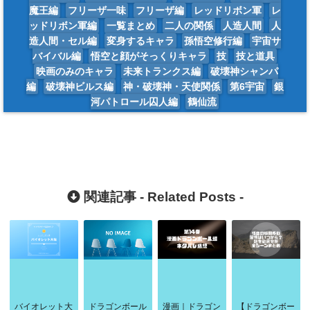
魔王編
フリーザ一味
フリーザ編
レッドリボン軍
レ
ッドリボン軍編
一覧まとめ
二人の関係
人造人間
人
造人間・セル編
変身するキャラ
孫悟空修行編
宇宙サ
バイバル編
悟空と顔がそっくりキャラ
技
技と道具
映画のみのキャラ
未来トランクス編
破壊神シャンパ
編
破壊神ビルス編
神・破壊神・天使関係
第6宇宙
銀
河パトロール囚人編
鶴仙流
関連記事 -
Related Posts
-
バイオレット大
ドラゴンボール
漫画｜ドラゴン
【ドラゴンボー