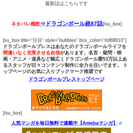
最新話はこちらです
⇒ドラゴンボール超87話
ネタバレ感想
[/su_box]
[su_box title="注目" style="bubbles" box_color="#d88810"]
ドラゴンボールプレスはあなたのドラゴンボールライフを
間違いなく充実させる自信
があります。名言・疑問・映
画・アニメ・道具など幅広くドラゴンボール愛53万以上あ
るスタッフが日々コンテンツ制作に全力を注いでます。
ト
ップページのお気に入りブックマーク推奨です
ドラゴンボールプレストップページ
[/su_box]
人気マンガを毎日無料で連載中【Amebaマンガ】