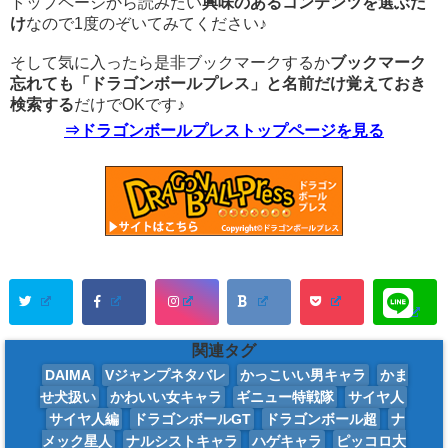
トップページから読みたい
興味のあるコンテンツを選ぶだ
け
なので1度のぞいてみてください♪
そして気に入ったら是非ブックマークするか
ブックマーク
忘れても「ドラゴンボールプレス」と名前だけ覚えておき
検索する
だけでOKです♪
⇒ドラゴンボールプレストップページを見る
関連タグ
DAIMA
Vジャンプネタバレ
かっこいい男キャラ
かま
せ犬扱い
かわいい女キャラ
ギニュー特戦隊
サイヤ人
サイヤ人編
ドラゴンボールGT
ドラゴンボール超
ナ
メック星人
ナルシストキャラ
ハゲキャラ
ピッコロ大