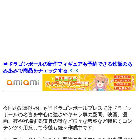
⇒ドラゴンボールの新作フィギュアも予約できる鉄板のあ
みあみで商品をチェックする
今回の記事以外にも当
ドラゴンボールプレス
ではドラゴン
ボールの
名言を中心に強さやキャラ事の疑問、映画、漫
画、技や登場する道具の謎
など様々な
考察など幅広くコン
テンツ
を用意して
今後も続々作成中
です。