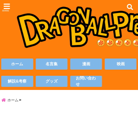
menu
ホーム
名言集
漫画
映画
お問い合わ
解説&考察
グッズ
せ
ホーム