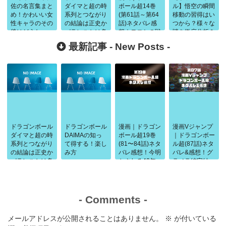
佐の名言集まと
ダイマと超の時
ボール超14巻
ル】悟空の瞬間
め！かわいい女
系列とつながり
(第61話～第64
移動の習得はい
性キャラのその
の結論は正史か
話)ネタバレ感
つから？様々な
後はどうなっ
パラレルかは条
想｜モロとの戦
謎を徹底分析＆
た？
件で判断
いも終盤へ！見
全シーン場面ま
最新記事 -
New Posts
-
習い天使メルス
とめ
が・・
ドラゴンボール
ドラゴンボール
漫画｜ドラゴン
漫画Vジャンプ
ダイマと超の時
DAIMAの知っ
ボール超19巻
｜ドラゴンボー
系列とつながり
て得する！楽し
(81〜84話)ネタ
ル超(87話)ネタ
の結論は正史か
み方
バレ感想！今明
バレ&感想！グ
パラレルかは条
かされる40年
ラノラ編完結
件で判断
前の闘い
-
Comments
-
メールアドレスが公開されることはありません。
※
が付いている