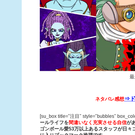
最
⇒ド
ネタバレ感想
[su_box title="注目" style="bubbles" box_co
ールライフを
間違いなく充実させる自信
が
ゴンボール愛53万以上あるスタッフが日々