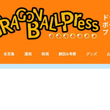
名言集
漫画
映画
解説&考察
グッズ