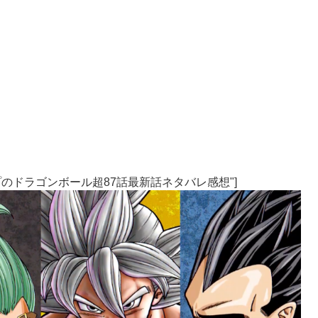
売Vジャンプのドラゴンボール超87話最新話ネタバレ感想"]