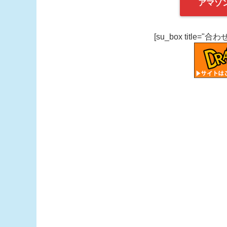
アマゾ
[su_box title="合