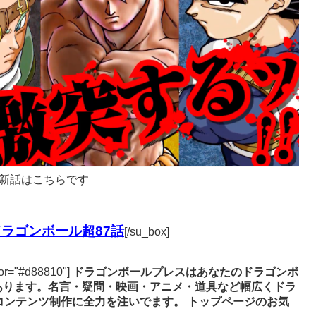
新話はこちらです
ラゴンボール超87話
[/su_box]
lor="#d88810"]
ドラゴンボールプレスはあなたのドラゴンボ
あります。名言・疑問・映画・アニメ・道具など幅広くドラ
コンテンツ制作に全力を注いでます。
トップページのお気