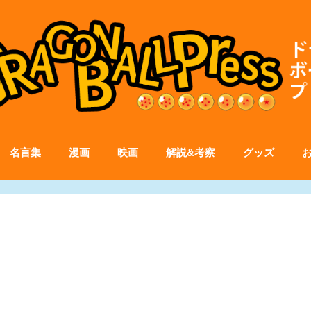
名言集
漫画
映画
解説&考察
グッズ