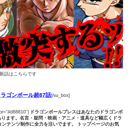
新話はこちらです
ラゴンボール超87話
[/su_box]
lor="#d88810"]
ドラゴンボールプレスはあなたのドラゴンボ
あります。名言・疑問・映画・アニメ・道具など幅広くドラ
コンテンツ制作に全力を注いでます。
トップページのお気