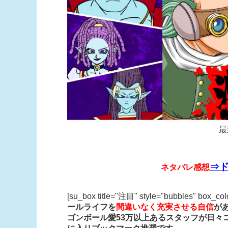
最
⇒ド
ネタバレ感想
[su_box title="注目" style="bubbles" box_co
ールライフを
間違いなく充実させる自信
が
ゴンボール愛53万以上あるスタッフが日々