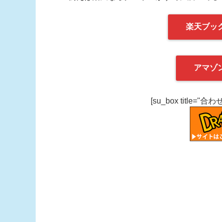
楽天ブッ
アマゾ
[su_box title="合