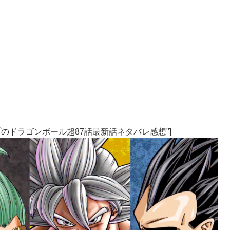
売Vジャンプのドラゴンボール超87話最新話ネタバレ感想"]