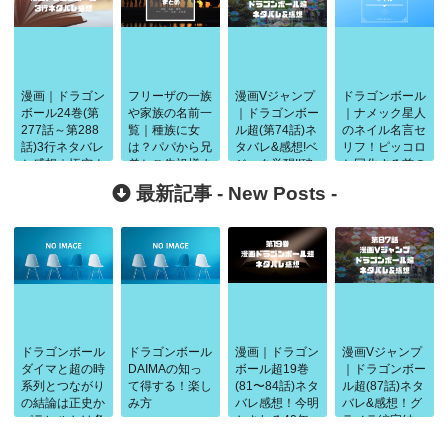
漫画｜ドラゴン
フリーザの一族
漫画Vジャンプ
ドラゴンボール
ボール24巻(第
や家族の名前一
｜ドラゴンボー
｜ナメック星人
277話～第288
覧｜種族に女
ル超(第74話)ネ
のネイル名言セ
話)3行ネタバレ
は？パパから兄
タバレ&感想!ベ
リフ！ピッコロ
と感想｜悟空ナ
弟とご先祖様ま
ジータ覚醒!!破
と同化する前の
メック星に到
で！
壊の力とは!?
戦闘力を徹底比
最新記事 -
New Posts
-
着！
較
ドラゴンボール
ドラゴンボール
漫画｜ドラゴン
漫画Vジャンプ
ダイマと超の時
DAIMAの知っ
ボール超19巻
｜ドラゴンボー
系列とつながり
て得する！楽し
(81〜84話)ネタ
ル超(87話)ネタ
の結論は正史か
み方
バレ感想！今明
バレ&感想！グ
パラレルかは条
かされる40年
ラノラ編完結
件で判断
前の闘い