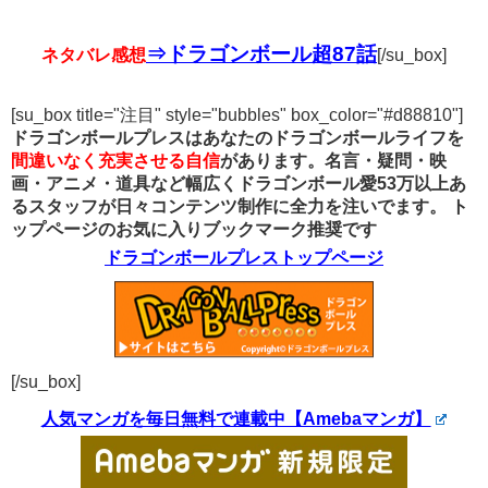
⇒ドラゴンボール超87話
ネタバレ感想
[/su_box]
[su_box title="注目" style="bubbles" box_color="#d88810"]
ドラゴンボールプレスはあなたのドラゴンボールライフを
間違いなく充実させる自信
があります。名言・疑問・映
画・アニメ・道具など幅広くドラゴンボール愛53万以上あ
るスタッフが日々コンテンツ制作に全力を注いでます。
ト
ップページのお気に入りブックマーク推奨です
ドラゴンボールプレストップページ
[/su_box]
人気マンガを毎日無料で連載中【Amebaマンガ】