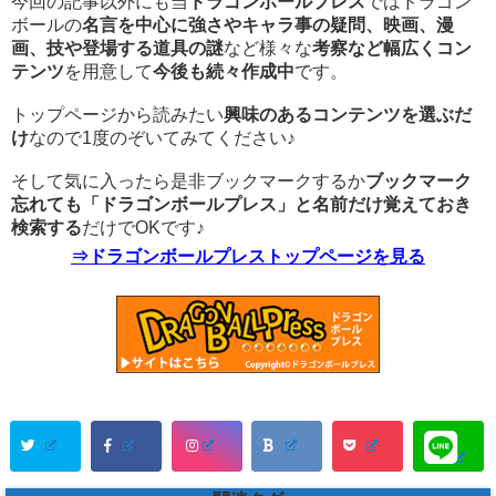
今回の記事以外にも当
ドラゴンボールプレス
ではドラゴン
ボールの
名言を中心に強さやキャラ事の疑問、映画、漫
画、技や登場する道具の謎
など様々な
考察など幅広くコン
テンツ
を用意して
今後も続々作成中
です。
トップページから読みたい
興味のあるコンテンツを選ぶだ
け
なので1度のぞいてみてください♪
そして気に入ったら是非ブックマークするか
ブックマーク
忘れても「ドラゴンボールプレス」と名前だけ覚えておき
検索する
だけでOKです♪
⇒ドラゴンボールプレストップページを見る