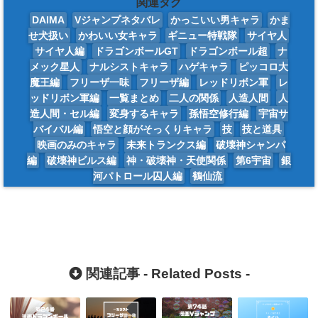
関連タグ
DAIMA
Vジャンプネタバレ
かっこいい男キャラ
かま
せ犬扱い
かわいい女キャラ
ギニュー特戦隊
サイヤ人
サイヤ人編
ドラゴンボールGT
ドラゴンボール超
ナ
メック星人
ナルシストキャラ
ハゲキャラ
ピッコロ大
魔王編
フリーザ一味
フリーザ編
レッドリボン軍
レ
ッドリボン軍編
一覧まとめ
二人の関係
人造人間
人
造人間・セル編
変身するキャラ
孫悟空修行編
宇宙サ
バイバル編
悟空と顔がそっくりキャラ
技
技と道具
映画のみのキャラ
未来トランクス編
破壊神シャンパ
編
破壊神ビルス編
神・破壊神・天使関係
第6宇宙
銀
河パトロール囚人編
鶴仙流
関連記事 -
Related Posts
-