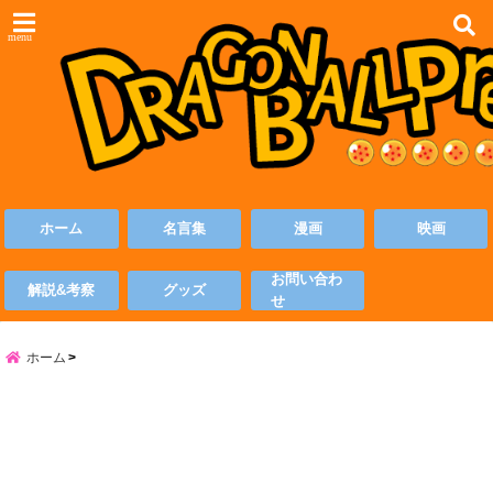
menu
ホーム
名言集
漫画
映画
お問い合わ
解説&考察
グッズ
せ
ホーム