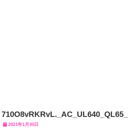
710O8vRKRvL._AC_UL640_QL65_
2021年1月30日