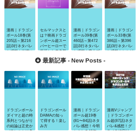
漫画｜ドラゴン
セルマックスと
漫画｜ドラゴン
漫画｜ドラゴン
ボール18巻(第
は？映画ドラゴ
ボール39巻(第
ボール33巻(第
205話～第216
ンボール超スー
460話～第472
386話～第396
話)3行ネタバレ
パーヒーローで
話)3行ネタバレ
話)3行ネタバレ
と感想｜地球に
復活した赤色形
と感想｜魔人ブ
と感想｜セルゲ
2人のサイヤ人
態の強さと戦闘
ウ登場とベジー
ーム開催
最新記事 -
New Posts
-
来襲
力考察！
タの死
ドラゴンボール
ドラゴンボール
漫画｜ドラゴン
漫画Vジャンプ
ダイマと超の時
DAIMAの知っ
ボール超19巻
｜ドラゴンボー
系列とつながり
て得する！楽し
(81〜84話)ネタ
ル超(87話)ネタ
の結論は正史か
み方
バレ感想！今明
バレ&感想！グ
パラレルかは条
かされる40年
ラノラ編完結
件で判断
前の闘い