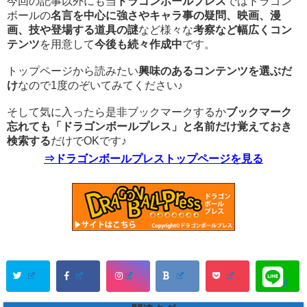
今回の記事以外にも当
ドラゴンボールプレス
ではドラゴン
ボールの
名言を中心に強さやキャラ事の疑問、映画、漫
画、技や登場する道具の謎
など様々な
考察など幅広くコン
テンツ
を用意して
今後も続々作成中
です。
トップページから読みたい
興味のあるコンテンツを選ぶだ
け
なので1度のぞいてみてください♪
そして気に入ったら是非ブックマークするか
ブックマーク
忘れても「ドラゴンボールプレス」と名前だけ覚えておき
検索する
だけでOKです♪
⇒ドラゴンボールプレストップページを見る