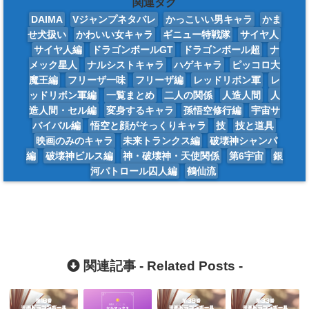
関連タグ
DAIMA
Vジャンプネタバレ
かっこいい男キャラ
かま
せ犬扱い
かわいい女キャラ
ギニュー特戦隊
サイヤ人
サイヤ人編
ドラゴンボールGT
ドラゴンボール超
ナ
メック星人
ナルシストキャラ
ハゲキャラ
ピッコロ大
魔王編
フリーザ一味
フリーザ編
レッドリボン軍
レ
ッドリボン軍編
一覧まとめ
二人の関係
人造人間
人
造人間・セル編
変身するキャラ
孫悟空修行編
宇宙サ
バイバル編
悟空と顔がそっくりキャラ
技
技と道具
映画のみのキャラ
未来トランクス編
破壊神シャンパ
編
破壊神ビルス編
神・破壊神・天使関係
第6宇宙
銀
河パトロール囚人編
鶴仙流
関連記事 -
Related Posts
-