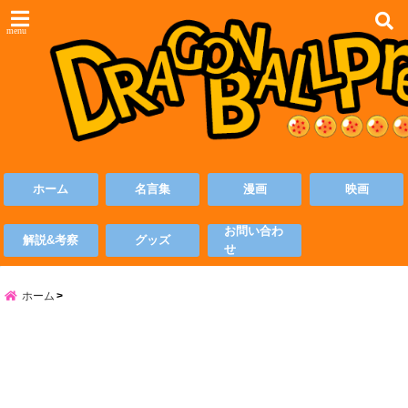
menu
ホーム
名言集
漫画
映画
お問い合わ
解説&考察
グッズ
せ
ホーム