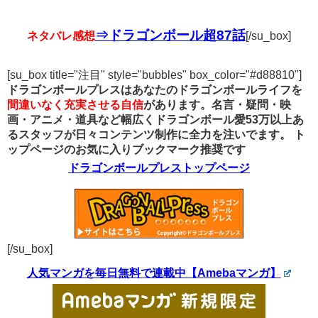
⇒ドラゴンボール超87話
ネタバレ感想
[/su_box]
[su_box title="注目" style="bubbles" box_color="#d88810"]
ドラゴンボールプレスはあなたのドラゴンボールライフを
間違いなく充実させる自信
があります。名言・疑問・映
画・アニメ・道具など幅広くドラゴンボール愛53万以上あ
るスタッフが日々コンテンツ制作に全力を注いでます。
ト
ップページのお気に入りブックマーク推奨です
ドラゴンボールプレストップページ
[/su_box]
人気マンガを毎日無料で連載中【Amebaマンガ】