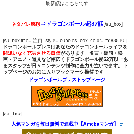
最新話はこちらです
⇒ドラゴンボール超87話
ネタバレ感想
[/su_box]
[su_box title="注目" style="bubbles" box_color="#d88810"]
ドラゴンボールプレスはあなたのドラゴンボールライフを
間違いなく充実させる自信
があります。名言・疑問・映
画・アニメ・道具など幅広くドラゴンボール愛53万以上あ
るスタッフが日々コンテンツ制作に全力を注いでます。
ト
ップページのお気に入りブックマーク推奨です
ドラゴンボールプレストップページ
[/su_box]
人気マンガを毎日無料で連載中【Amebaマンガ】