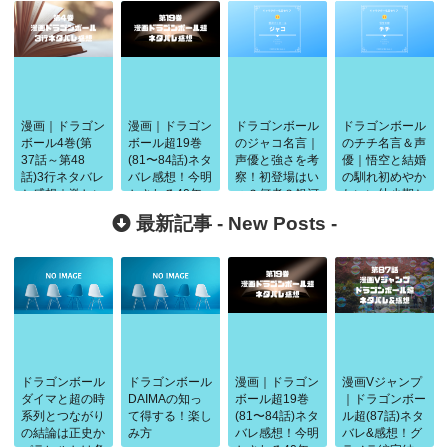
漫画｜ドラゴン
漫画｜ドラゴン
ドラゴンボール
ドラゴンボール
ボール4巻(第
ボール超19巻
のジャコ名言｜
のチチ名言＆声
37話～第48
(81〜84話)ネタ
声優と強さを考
優｜悟空と結婚
話)3行ネタバレ
バレ感想！今明
察！初登場はい
の馴れ初めやか
と感想｜激しい
かされる40年
つ？何者？銀河
わいい幼少期と
闘い天下一武道
前の闘い
パトロール隊員
幼年期の服装
最新記事 -
New Posts
-
会
について
ドラゴンボール
ドラゴンボール
漫画｜ドラゴン
漫画Vジャンプ
ダイマと超の時
DAIMAの知っ
ボール超19巻
｜ドラゴンボー
系列とつながり
て得する！楽し
(81〜84話)ネタ
ル超(87話)ネタ
の結論は正史か
み方
バレ感想！今明
バレ&感想！グ