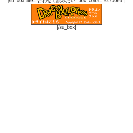
[su_box title="合わせて読みたい" box_color="#2756ea"]
[/su_box]