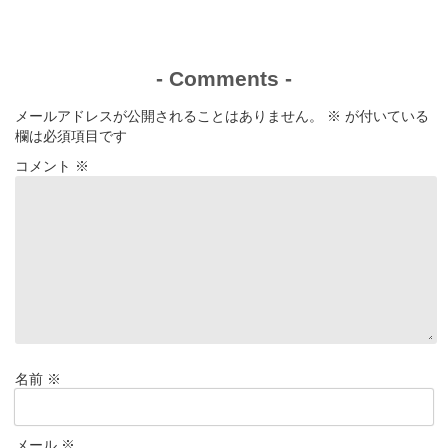
パラレルかは条
かされる40年
ラノラ編完結
件で判断
前の闘い
-
Comments
-
メールアドレスが公開されることはありません。
※
が付いている
欄は必須項目です
コメント
※
名前
※
メール
※