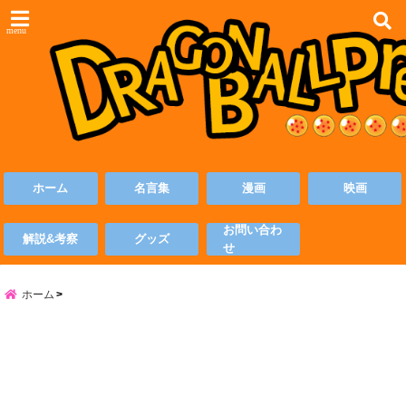
menu
ホーム
名言集
漫画
映画
お問い合わ
解説&考察
グッズ
せ
ホーム