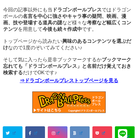
今回の記事以外にも当
ドラゴンボールプレス
ではドラゴン
ボールの
名言を中心に強さやキャラ事の疑問、映画、漫
画、技や登場する道具の謎
など様々な
考察など幅広くコン
テンツ
を用意して
今後も続々作成中
です。
トップページから読みたい
興味のあるコンテンツを選ぶだ
け
なので1度のぞいてみてください♪
そして気に入ったら是非ブックマークするか
ブックマーク
忘れても「ドラゴンボールプレス」と名前だけ覚えておき
検索する
だけでOKです♪
⇒ドラゴンボールプレストップページを見る