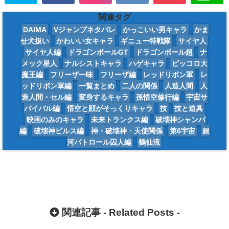
関連タグ
DAIMA
Vジャンプネタバレ
かっこいい男キャラ
かま
せ犬扱い
かわいい女キャラ
ギニュー特戦隊
サイヤ人
サイヤ人編
ドラゴンボールGT
ドラゴンボール超
ナ
メック星人
ナルシストキャラ
ハゲキャラ
ピッコロ大
魔王編
フリーザ一味
フリーザ編
レッドリボン軍
レ
ッドリボン軍編
一覧まとめ
二人の関係
人造人間
人
造人間・セル編
変身するキャラ
孫悟空修行編
宇宙サ
バイバル編
悟空と顔がそっくりキャラ
技
技と道具
映画のみのキャラ
未来トランクス編
破壊神シャンパ
編
破壊神ビルス編
神・破壊神・天使関係
第6宇宙
銀
河パトロール囚人編
鶴仙流
関連記事 -
Related Posts
-