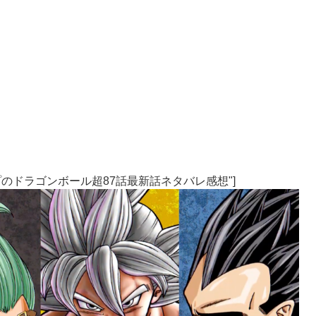
売Vジャンプのドラゴンボール超87話最新話ネタバレ感想"]