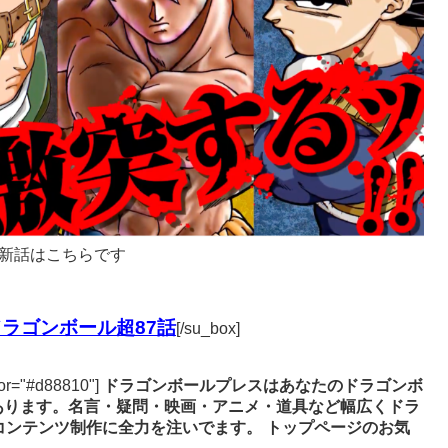
新話はこちらです
ラゴンボール超87話
[/su_box]
lor="#d88810"]
ドラゴンボールプレスはあなたのドラゴンボ
あります。名言・疑問・映画・アニメ・道具など幅広くドラ
コンテンツ制作に全力を注いでます。
トップページのお気