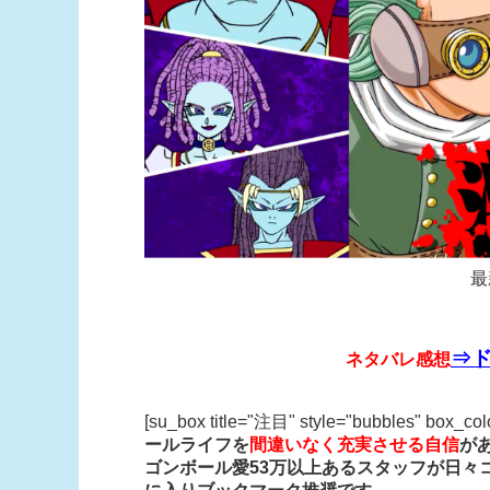
最
⇒ド
ネタバレ感想
[su_box title="注目" style="bubbles" box_co
ールライフを
間違いなく充実させる自信
が
ゴンボール愛53万以上あるスタッフが日々