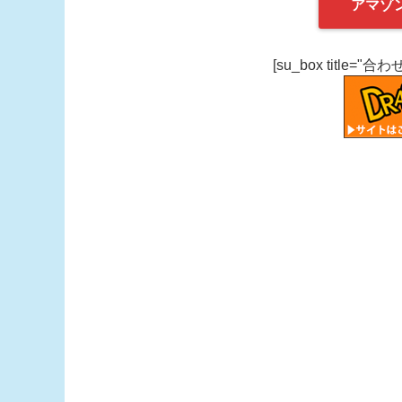
アマゾ
[su_box title="合