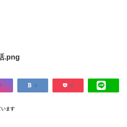
.png
ています