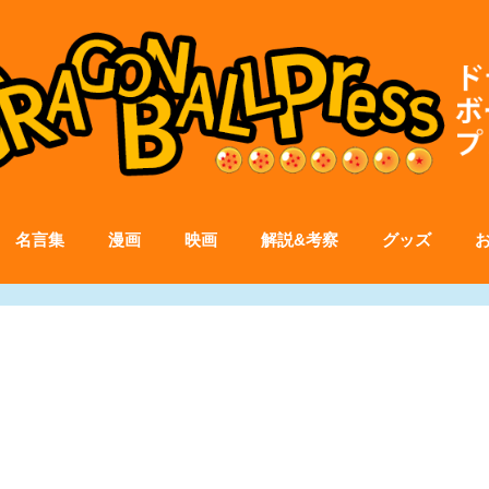
名言集
漫画
映画
解説&考察
グッズ