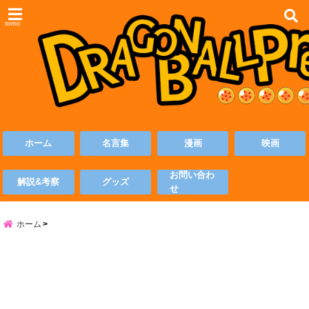
menu
ホーム
名言集
漫画
映画
お問い合わ
解説&考察
グッズ
せ
ホーム