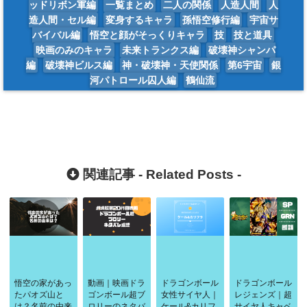
ッドリボン軍編
一覧まとめ
二人の関係
人造人間
人
造人間・セル編
変身するキャラ
孫悟空修行編
宇宙サ
バイバル編
悟空と顔がそっくりキャラ
技
技と道具
映画のみのキャラ
未来トランクス編
破壊神シャンパ
編
破壊神ビルス編
神・破壊神・天使関係
第6宇宙
銀
河パトロール囚人編
鶴仙流
関連記事 -
Related Posts
-
悟空の家があっ
動画｜映画ドラ
ドラゴンボール
ドラゴンボール
たパオズ山と
ゴンボール超ブ
女性サイヤ人｜
レジェンズ｜超
は？名前の由来
ロリーのネタバ
ケール&カリフ
サイヤ人キャベ