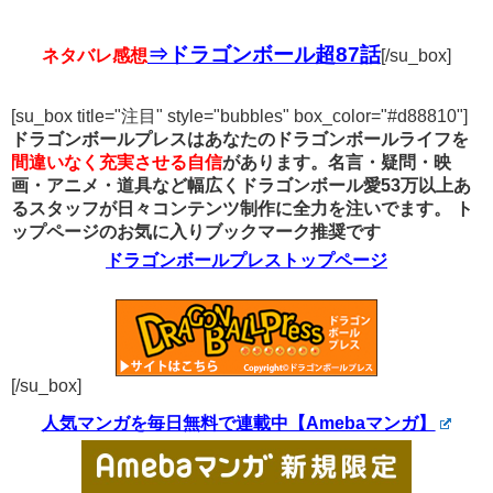
⇒ドラゴンボール超87話
ネタバレ感想
[/su_box]
[su_box title="注目" style="bubbles" box_color="#d88810"]
ドラゴンボールプレスはあなたのドラゴンボールライフを
間違いなく充実させる自信
があります。名言・疑問・映
画・アニメ・道具など幅広くドラゴンボール愛53万以上あ
るスタッフが日々コンテンツ制作に全力を注いでます。
ト
ップページのお気に入りブックマーク推奨です
ドラゴンボールプレストップページ
[/su_box]
人気マンガを毎日無料で連載中【Amebaマンガ】