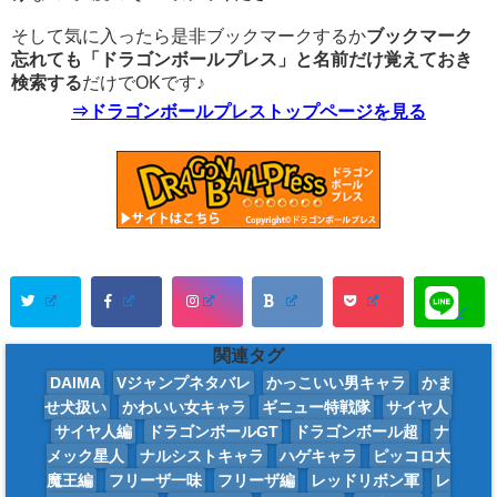
そして気に入ったら是非ブックマークするか
ブックマーク
忘れても「ドラゴンボールプレス」と名前だけ覚えておき
検索する
だけでOKです♪
⇒ドラゴンボールプレストップページを見る
関連タグ
DAIMA
Vジャンプネタバレ
かっこいい男キャラ
かま
せ犬扱い
かわいい女キャラ
ギニュー特戦隊
サイヤ人
サイヤ人編
ドラゴンボールGT
ドラゴンボール超
ナ
メック星人
ナルシストキャラ
ハゲキャラ
ピッコロ大
魔王編
フリーザ一味
フリーザ編
レッドリボン軍
レ