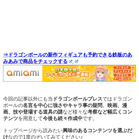
⇒ドラゴンボールの新作フィギュアも予約できる鉄板のあ
みあみで商品をチェックする
今回の記事以外にも当
ドラゴンボールプレス
ではドラゴン
ボールの
名言を中心に強さやキャラ事の疑問、映画、漫
画、技や登場する道具の謎
など様々な
考察など幅広くコン
テンツ
を用意して
今後も続々作成中
です。
トップページから読みたい
興味のあるコンテンツを選ぶだ
け
なので1度のぞいてみてください♪