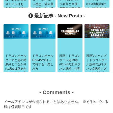
やモデルはあ
レ感想｜過去最
ラ名言と声優！
(SP/緑/援護)評
る？清流は穏や
大の興行収入で
名前の由来と年
価・出現場所と
かというセリフ
高評判
齢を考察
1000万ダメー
最新記事 -
New Posts
-
で再注目
ジ
ドラゴンボール
ドラゴンボール
漫画｜ドラゴン
漫画Vジャンプ
ダイマと超の時
DAIMAの知っ
ボール超19巻
｜ドラゴンボー
系列とつながり
て得する！楽し
(81〜84話)ネタ
ル超(87話)ネタ
の結論は正史か
み方
バレ感想！今明
バレ&感想！グ
パラレルかは条
かされる40年
ラノラ編完結
件で判断
前の闘い
-
Comments
-
メールアドレスが公開されることはありません。
※
が付いている
欄は必須項目です