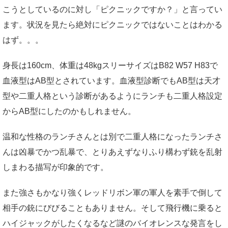
こうとしているのに対し「ピクニックですか？」と言ってい
ます。状況を見たら絶対にピクニックではないことはわかる
はず。。。
身長は160cm、体重は48kgスリーサイズはB82 W57 H83で
血液型はAB型とされています。血液型診断でもAB型は天才
型や二重人格という診断があるようにランチも二重人格設定
からAB型にしたのかもしれません。
温和な性格のランチさんとは別で二重人格になったランチさ
んは凶暴でかつ乱暴で、とりあえずなりふり構わず銃を乱射
しまわる描写が印象的です。
また強さもかなり強くレッドリボン軍の軍人を素手で倒して
相手の銃にびびることもありません。そして飛行機に乗ると
ハイジャックがしたくなるなど謎のバイオレンスな発言をし