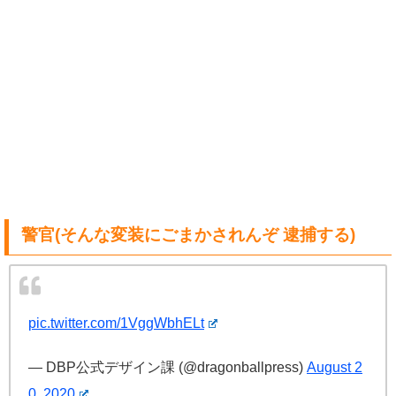
警官(そんな変装にごまかされんぞ 逮捕する)
pic.twitter.com/1VggWbhELt
— DBP公式デザイン課 (@dragonballpress)
August 2
0, 2020