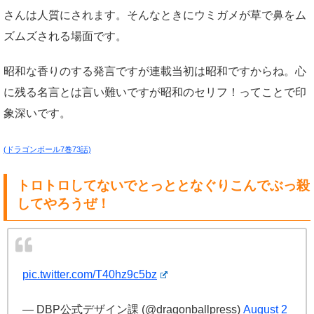
さんは人質にされます。そんなときにウミガメが草で鼻をム
ズムズされる場面です。
昭和な香りのする発言ですが連載当初は昭和ですからね。心
に残る名言とは言い難いですが昭和のセリフ！ってことで印
象深いです。
(ドラゴンボール7巻73話)
トロトロしてないでとっととなぐりこんでぶっ殺
してやろうぜ！
pic.twitter.com/T40hz9c5bz
— DBP公式デザイン課 (@dragonballpress)
August 2