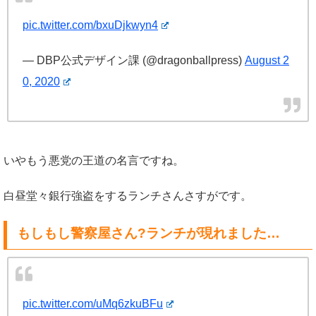
pic.twitter.com/bxuDjkwyn4
— DBP公式デザイン課 (@dragonballpress)
August 2
0, 2020
いやもう悪党の王道の名言ですね。
白昼堂々銀行強盗をするランチさんさすがです。
もしもし警察屋さん?ランチが現れました…
pic.twitter.com/uMq6zkuBFu