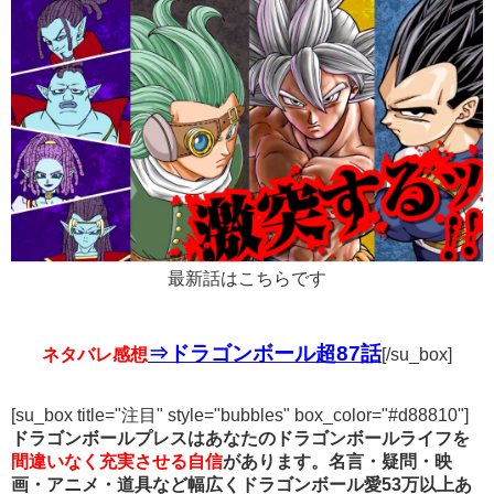
最新話はこちらです
⇒ドラゴンボール超87話
ネタバレ感想
[/su_box]
[su_box title="注目" style="bubbles" box_color="#d88810"]
ドラゴンボールプレスはあなたのドラゴンボールライフを
間違いなく充実させる自信
があります。名言・疑問・映
画・アニメ・道具など幅広くドラゴンボール愛53万以上あ