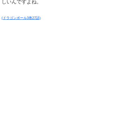
しいんですよね。
(ドラゴンボール3巻27話)