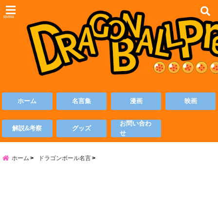
menu
ホーム
名言集
漫画
映画
お問い合わ
解説&考察
グッズ
せ
ホーム
ドラゴンボール名言