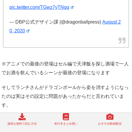
pic.twitter.com/TGwz7yTNgg
— DBP公式デザイン課 (@dragonballpress)
August 2
0, 2020
※アニメでの最後の登場はセル編で天津飯を探し酒場で一人
でお酒を飲んでいるシーンが最後の登場になります
そしてランチさんがドラゴンボールから姿を消すようになっ
たのは実はその設定に問題があったからだと言われていま
す。
くしゃみをすると二重人格になるという設定に対してとある
漫画を無料で読む方法
単行本まとめ買い
おすすめ動画配信
団体からクレームが入ったからではないかという噂がありま