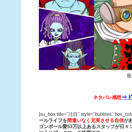
最
⇒ド
ネタバレ感想
[su_box title="注目" style="bubbles" box_co
ールライフを
間違いなく充実させる自信
が
ゴンボール愛53万以上あるスタッフが日々