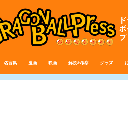
名言集
漫画
映画
解説&考察
グッズ