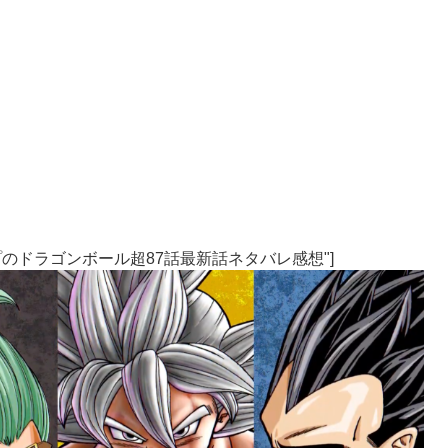
売Vジャンプのドラゴンボール超87話最新話ネタバレ感想"]