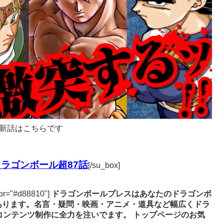
新話はこちらです
ラゴンボール超87話
[/su_box]
lor="#d88810"]
ドラゴンボールプレスはあなたのドラゴンボ
あります。名言・疑問・映画・アニメ・道具など幅広くドラ
コンテンツ制作に全力を注いでます。
トップページのお気