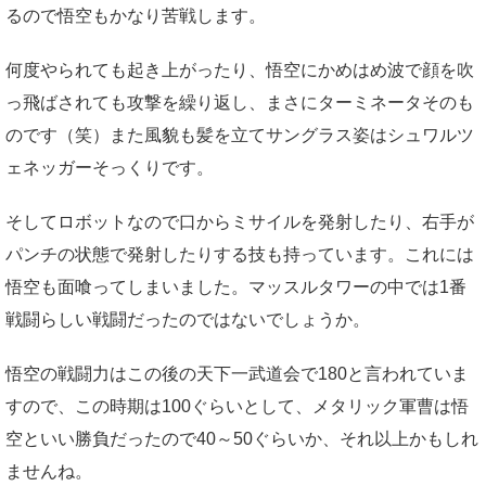
るので悟空もかなり苦戦します。
何度やられても起き上がったり、悟空にかめはめ波で顔を吹
っ飛ばされても攻撃を繰り返し、まさにターミネータそのも
のです（笑）また風貌も髪を立てサングラス姿はシュワルツ
ェネッガーそっくりです。
そしてロボットなので口からミサイルを発射したり、右手が
パンチの状態で発射したりする技も持っています。これには
悟空も面喰ってしまいました。マッスルタワーの中では1番
戦闘らしい戦闘だったのではないでしょうか。
悟空の戦闘力はこの後の天下一武道会で180と言われていま
すので、この時期は100ぐらいとして、メタリック軍曹は悟
空といい勝負だったので40～50ぐらいか、それ以上かもしれ
ませんね。