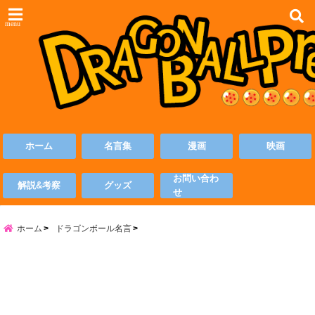
menu
ホーム
名言集
漫画
映画
お問い合わ
解説&考察
グッズ
せ
ホーム
ドラゴンボール名言