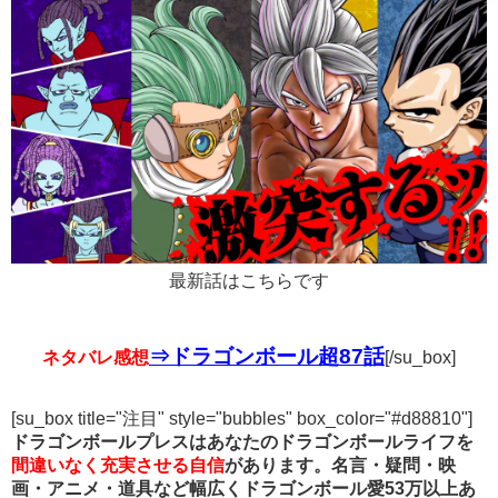
最新話はこちらです
⇒ドラゴンボール超87話
ネタバレ感想
[/su_box]
[su_box title="注目" style="bubbles" box_color="#d88810"]
ドラゴンボールプレスはあなたのドラゴンボールライフを
間違いなく充実させる自信
があります。名言・疑問・映
画・アニメ・道具など幅広くドラゴンボール愛53万以上あ