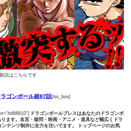
新話はこちらです
ラゴンボール超87話
[/su_box]
lor="#d88810"]
ドラゴンボールプレスはあなたのドラゴンボ
あります。名言・疑問・映画・アニメ・道具など幅広くドラ
コンテンツ制作に全力を注いでます。
トップページのお気