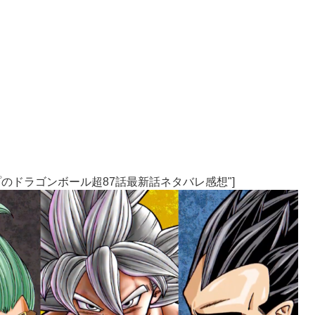
売Vジャンプのドラゴンボール超87話最新話ネタバレ感想"]