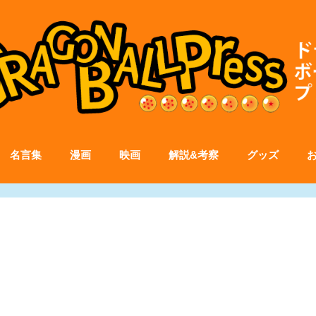
名言集
漫画
映画
解説&考察
グッズ