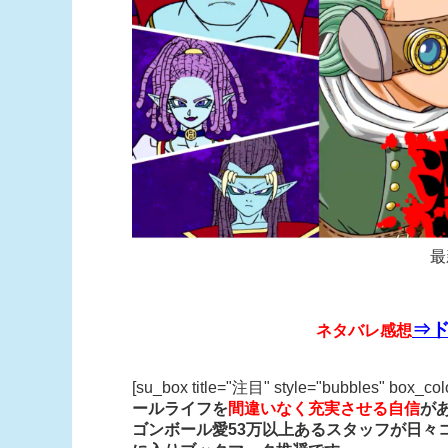
最
⇒ド
ネタバレ感想
[su_box title="注目" style="bubbles" box_co
ールライフを
間違いなく充実させる自信
が
ゴンボール愛53万以上あるスタッフが日々