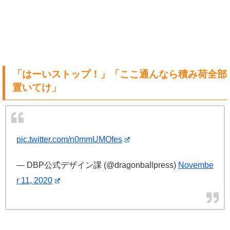
「はーいストップ！」「ここ通んなら積み荷全部
置いてけ」
pic.twitter.com/n0mmUMOfes
— DBP公式デザイン課 (@dragonballpress)
Novembe
r 11, 2020