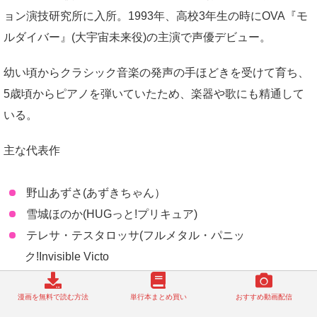
ョン演技研究所に入所。1993年、高校3年生の時にOVA『モ
ルダイバー』(大宇宙未来役)の主演で声優デビュー。
幼い頃からクラシック音楽の発声の手ほどきを受けて育ち、
5歳頃からピアノを弾いていたため、楽器や歌にも精通して
いる。
主な代表作
野山あずさ(あずきちゃん）
雪城ほのか(HUGっと!プリキュア)
テレサ・テスタロッサ(フルメタル・パニッ
ク!Invisible Victo
キュアホワイト(ハピネスチャージプリキュア!)
漫画を無料で読む方法
単行本まとめ買い
おすすめ動画配信
また、ドラゴンボールではケールのほか、ホップの声も担当