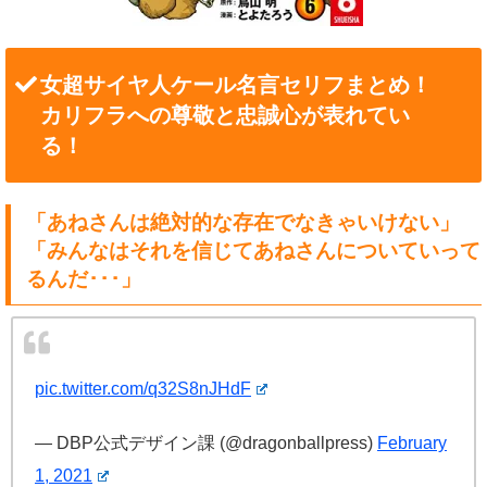
女超サイヤ人ケール名言セリフまとめ！
カリフラへの尊敬と忠誠心が表れてい
る！
「あねさんは絶対的な存在でなきゃいけない」
「みんなはそれを信じてあねさんについていって
るんだ･･･」
pic.twitter.com/q32S8nJHdF
— DBP公式デザイン課 (@dragonballpress)
February
1, 2021