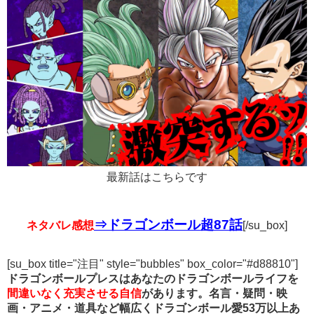
最新話はこちらです
⇒ドラゴンボール超87話
ネタバレ感想
[/su_box]
[su_box title="注目" style="bubbles" box_color="#d88810"]
ドラゴンボールプレスはあなたのドラゴンボールライフを
間違いなく充実させる自信
があります。名言・疑問・映
画・アニメ・道具など幅広くドラゴンボール愛53万以上あ