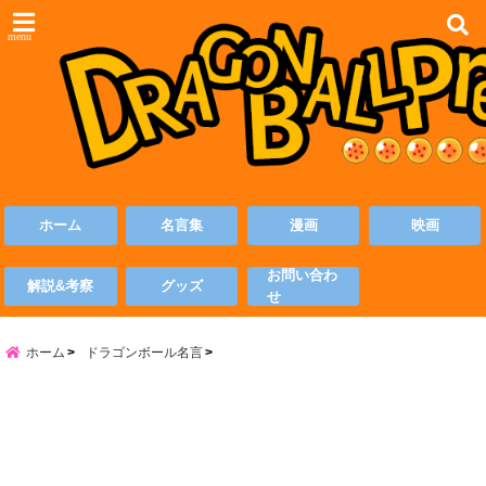
menu
ホーム
名言集
漫画
映画
お問い合わ
解説&考察
グッズ
せ
ホーム
ドラゴンボール名言