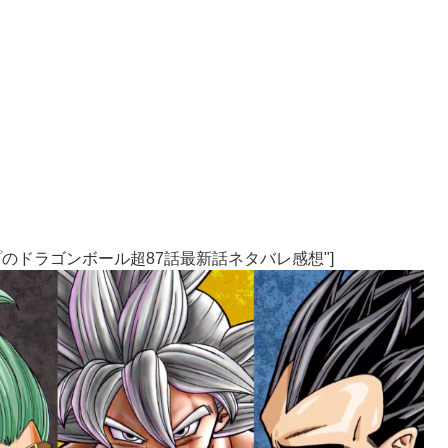
売Vジャンプのドラゴンボール超87話最新話ネタバレ感想"]