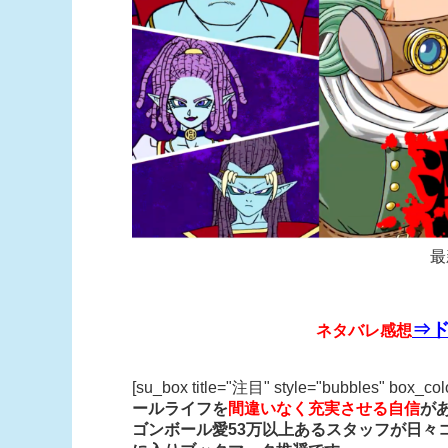
最
⇒ド
ネタバレ感想
[su_box title="注目" style="bubbles" box_co
ールライフを
間違いなく充実させる自信
が
ゴンボール愛53万以上あるスタッフが日々