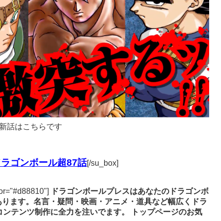
新話はこちらです
ラゴンボール超87話
[/su_box]
lor="#d88810"]
ドラゴンボールプレスはあなたのドラゴンボ
あります。名言・疑問・映画・アニメ・道具など幅広くドラ
コンテンツ制作に全力を注いでます。
トップページのお気