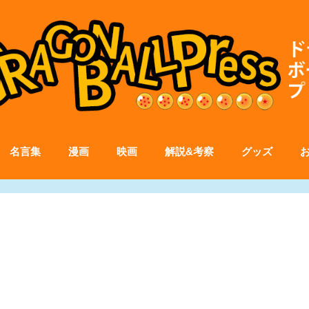
名言集
漫画
映画
解説&考察
グッズ