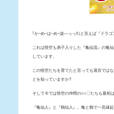
｢か~め~は~め~波―っっ!!｣と言えば『
これは悟空も弟子入りした『亀仙流』の亀仙
しています。
この悟空たちを育てたと言っても過言ではな
とを知っていますか?
そして今では悟空の仲間の○○〇たちも最初
『亀仙人』と『鶴仙人』。亀と鶴で一見縁起