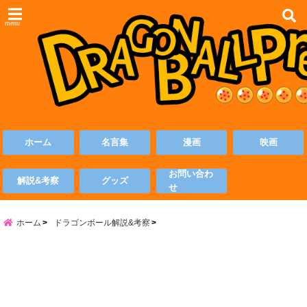
menu
ホーム
名言集
漫画
映画
お問い合わ
解説&考察
グッズ
せ
ホーム
ドラゴンボール解説&考察