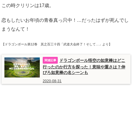
この時クリリンは17歳。
恋もしたいお年頃の青春真っ只中！…だったはずが死んでし
まうなんて！
【ドラゴンボール第12巻 其之百三十四「武道大会終了！そして…」より】
ドラゴンボール悟空の如意棒はどこ
行ったのか行方を探った！意味や重さは？伸
びろ如意棒の名シーンも
2020-08-31