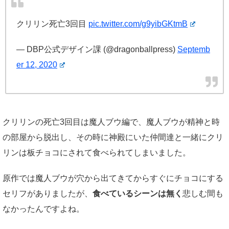
クリリン死亡3回目
pic.twitter.com/g9yibGKtmB
— DBP公式デザイン課 (@dragonballpress)
Septemb
er 12, 2020
クリリンの死亡3回目は魔人ブウ編で、魔人ブウが精神と時
の部屋から脱出し、その時に神殿にいた仲間達と一緒にクリ
リンは板チョコにされて食べられてしまいました。
原作では魔人ブウが穴から出てきてからすぐにチョコにする
セリフがありましたが、
食べているシーンは無く
悲しむ間も
なかったんですよね。