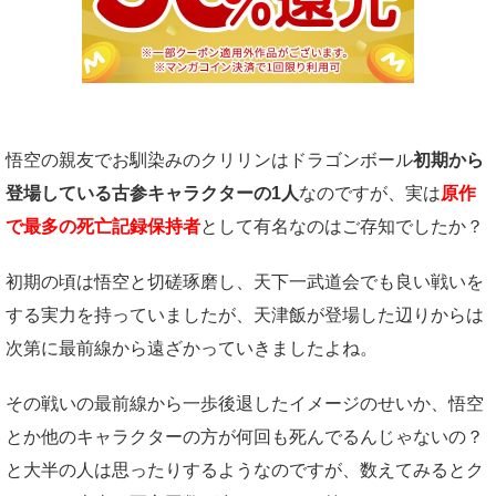
悟空の親友でお馴染みのクリリンはドラゴンボール
初期から
登場している古参キャラクターの1人
なのですが、実は
原作
で最多の死亡記録保持者
として有名なのはご存知でしたか？
初期の頃は悟空と切磋琢磨し、天下一武道会でも良い戦いを
する実力を持っていましたが、天津飯が登場した辺りからは
次第に最前線から遠ざかっていきましたよね。
その戦いの最前線から一歩後退したイメージのせいか、悟空
とか他のキャラクターの方が何回も死んでるんじゃないの？
と大半の人は思ったりするようなのですが、数えてみるとク