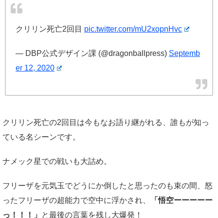
クリリン死亡2回目
pic.twitter.com/mU2xopnHvc
— DBP公式デザイン課 (@dragonballpress)
Septemb
er 12, 2020
クリリン死亡の2回目は今もなお語り継がれる、誰もが知っ
ている名シーンです。
ナメック星での戦いも大詰め。
フリーザを元気玉でどうにか倒したと思ったのも束の間、怒
ったフリーザの超能力で空中に浮かされ、
「悟空ーーーーー
っ！！！」
と最後の言葉を残し大爆発！