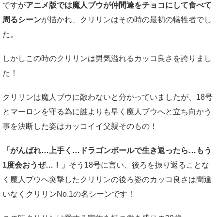
ですが
アニメ版では魔人ブウが仲間達をチョコにして食べて
周るシーン
が描かれ、クリリンはその時の最初の犠牲者でし
た。
しかしこの時のクリリンは男気溢れるカッコ良さを誇りまし
た！
クリリンは魔人ブウに敵わないと分かっていましたが、18号
とマーロンを守る為に誰よりも早く魔人ブウへと立ち向かう
事を決断した姿はカッコイイ父親そのもの！
「がんばれ…上手く…ドラゴンボールで生き返ったら…もう
1度会おうぜ…！」
そう18号に言い、後ろを振り返ることな
く魔人ブウへ突撃したクリリンの後ろ姿のカッコ良さは間違
いなくクリリンNo.1の名シーンです！