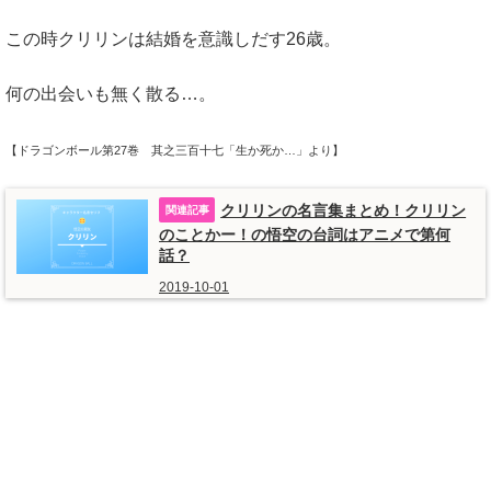
この時クリリンは結婚を意識しだす26歳。
何の出会いも無く散る…。
【ドラゴンボール第27巻 其之三百十七「生か死か…」より】
クリリンの名言集まとめ！クリリン
のことかー！の悟空の台詞はアニメで第何
話？
2019-10-01