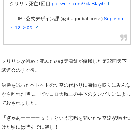
クリリン死亡1回目
pic.twitter.com/7xIJBIJyi0
— DBP公式デザイン課 (@dragonballpress)
Septemb
er 12, 2020
クリリンが初めて死んだのは天津飯が優勝した第22回天下一
武道会のすぐ後。
決勝を戦ったヘトヘトの悟空の代わりに荷物を取りにみんな
から離れた時に、ピッコロ大魔王の手下のタンバリンによっ
て殺されました。
「ぎゃあーーーーっ！」
という悲鳴を聞いた悟空達が駆けつ
けた頃には時すでに遅し！