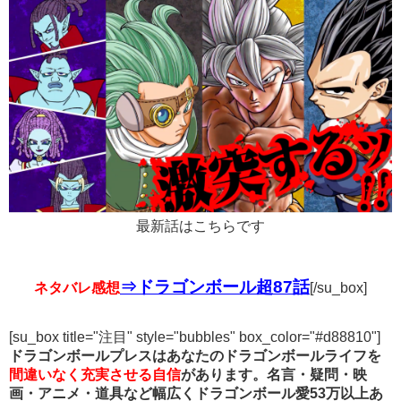
最新話はこちらです
⇒ドラゴンボール超87話
ネタバレ感想
[/su_box]
[su_box title="注目" style="bubbles" box_color="#d88810"]
ドラゴンボールプレスはあなたのドラゴンボールライフを
間違いなく充実させる自信
があります。名言・疑問・映
画・アニメ・道具など幅広くドラゴンボール愛53万以上あ