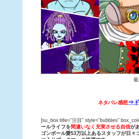
最
⇒ド
ネタバレ感想
[su_box title="注目" style="bubbles" box_co
ールライフを
間違いなく充実させる自信
が
ゴンボール愛53万以上あるスタッフが日々