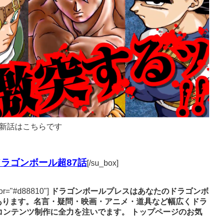
新話はこちらです
ラゴンボール超87話
[/su_box]
lor="#d88810"]
ドラゴンボールプレスはあなたのドラゴンボ
あります。名言・疑問・映画・アニメ・道具など幅広くドラ
コンテンツ制作に全力を注いでます。
トップページのお気