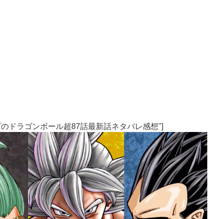
売Vジャンプのドラゴンボール超87話最新話ネタバレ感想"]