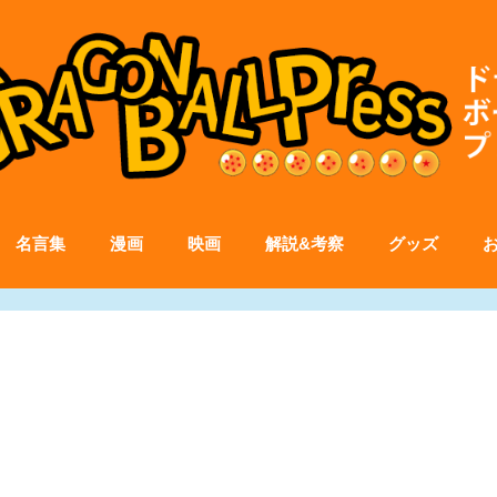
名言集
漫画
映画
解説&考察
グッズ